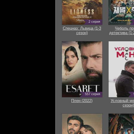
2 серия
Спецназ: Львица (1-3
Чеболь пр
сезон)
детектива (1-
557 серия
Плен (2022)
Условный ме
сезон)