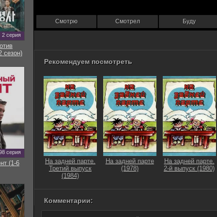
Смотрю
Смотрел
Буду
2 серия
отив
2 сезон)
Рекомендуем посмотреть
98 серия
На задней парте.
На задней парте
На задней парте.
нт (1-6
Третий выпуск
(1978)
2-й выпуск (1980)
(1984)
Комментарии: