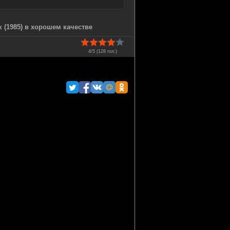
к (1985) в хорошем качестве
4/5 (
128
гол.)