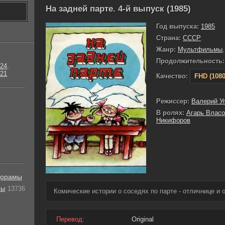
На задней парте. 4-й выпуск (1985)
Год выпуска:
1985
Страна:
СССР
Жанр:
Мультфильмы
Продолжительность:
24
,
21
Качество:
FHD (1080
Режиссер:
Валерий У
В ролях:
Агарь Власо
Никифоров
орамы
лы
13736
Комические истории о соседях по парте - отличнице и 
Перевод:
Original