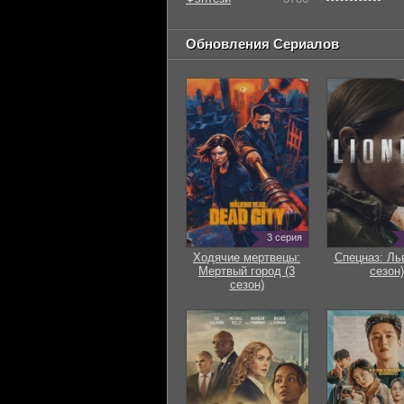
Обновления Сериалов
3 серия
Ходячие мертвецы:
Спецназ: Ль
Мертвый город (3
сезон)
сезон)