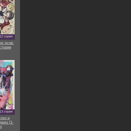
12 серия
их псов:
стории
13 серия
улко и
двяз (1-
)