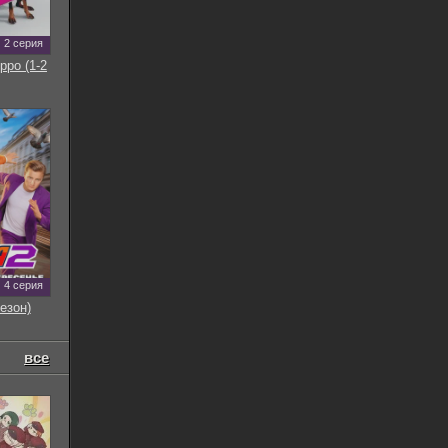
2 серия
рро (1-2
4 серия
езон)
все