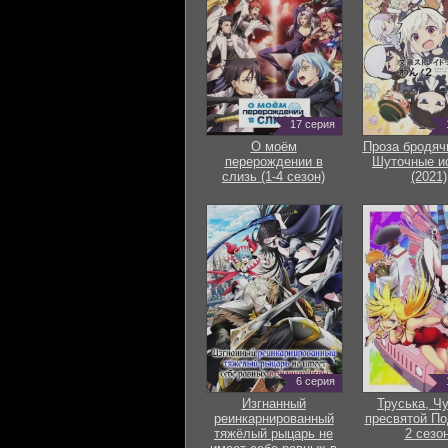
17 серия
О моём
Проза бродяч
перерождении в
Шуточные и
слизь (1-4 сезон)
(2021)
6 серия
Изгнанный
Труська, Ч
реинкарнированный
пресвятой По
тяжёлый рыцарь не
2 сезон