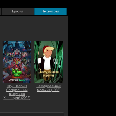
Бросил
Не смотрел
Шоу Палони!
Заколдованный
Специальный
мальчик (1956)
выпуск на
Хэллоуин! (2022)