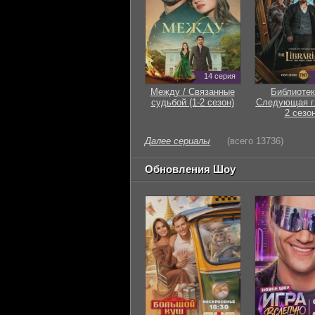
14 серия
Между / Связанные
Библиотек
судьбой (1-2 сезон)
Следующая гл
2 сезон
Далее сериалы
(всего 13736)
Обновления Шоу