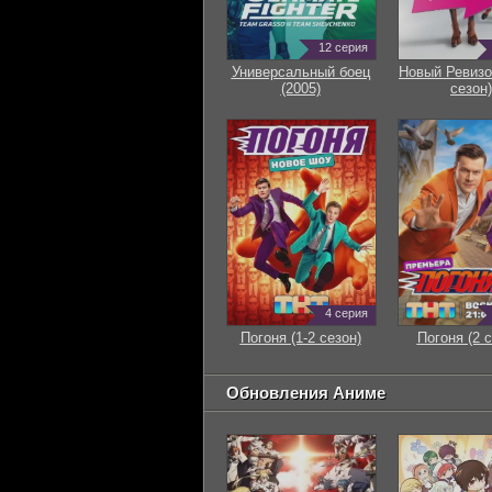
12 серия
Универсальный боец
Новый Ревизо
(2005)
сезон)
4 серия
Погоня (1-2 сезон)
Погоня (2 с
Обновления Аниме