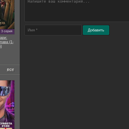
Добавить
3 серия
ари:
ава (1-
)
все