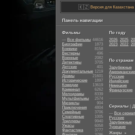
🇰🇿
Версия для Казахстана
Панель навигации
Фильмы
По году
—
Все фильмы
44616
2026
,
2025
,
20
Биографии
1873
2023
,
2022
,
20
Боевики
8158
Вестерны
496
Военные
2082
По странам
Детективы
3705
Детские
401
Зарубежные
Документальные
1219
Американские
Драмы
21601
Русские
Исторические
1897
Индийские
Комедии
13619
Немецкие
Криминал
6262
Французские
Мелодрамы
8339
Мультфильмы
2574
Мюзиклы
904
Сериалы
|
Д
Приключения
4804
Семейные
3706
—
Все сериа
Cпортивные
1005
Русские
Триллеры
9940
Зарубежные
Ужасы
6058
Турецкие
Фантастика
3777
Жанры
►
Фэнтези
3786