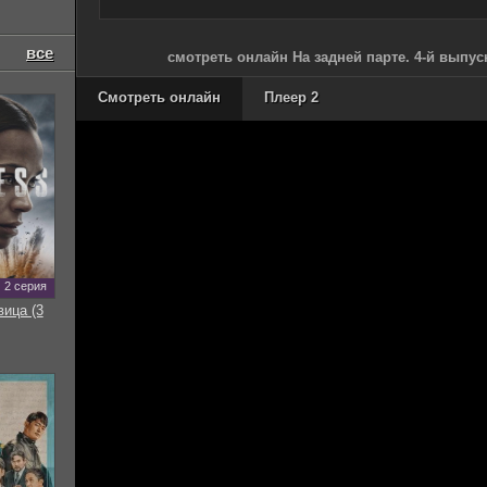
все
смотреть онлайн На задней парте. 4-й выпус
Смотреть онлайн
Плеер 2
2 серия
вица (3