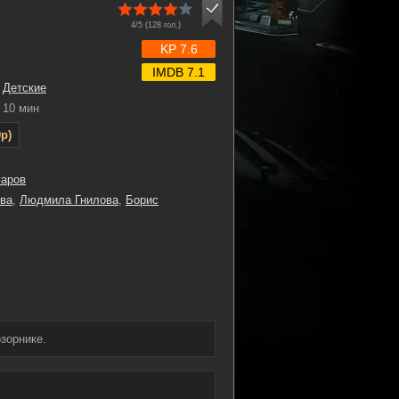
4/5 (
128
гол.)
KP 7.6
IMDB 7.1
,
Детские
10 мин
p)
гаров
ва
,
Людмила Гнилова
,
Борис
озорнике.