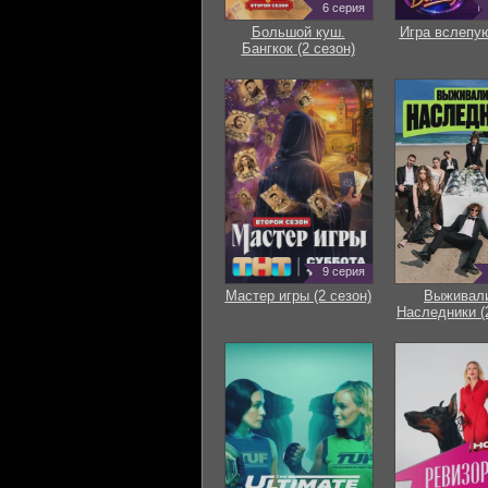
6 серия
Большой куш.
Игра вслепую
Бангкок (2 сезон)
9 серия
Мастер игры (2 сезон)
Выживали
Наследники (