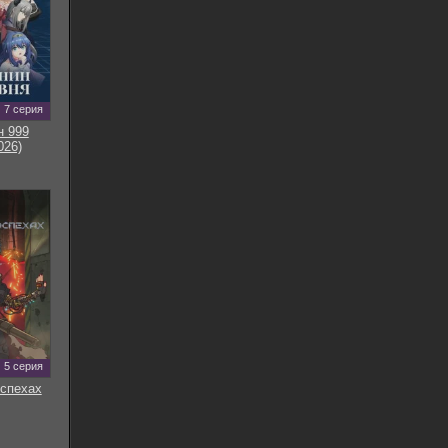
7 серия
н 999
026)
5 серия
оспехах