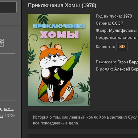
Приключения Хомы (1978)
Год выпуска:
1978
Страна:
СССР
Жанр:
Мультфильмы
Продолжительность:
24
,
21
Качество:
SD
Режиссер:
Гарри Бар
В ролях:
Алексей Бор
орамы
лы
13735
История о том, как ленивый хомяк Хома заставил Сусл
все повседневные дела.