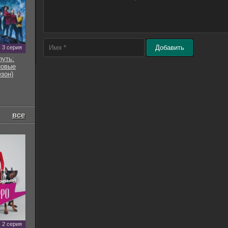
Добавить
3 серия
путь:
новые
езон)
все
2 серия