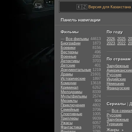
🇰🇿
Версия для Казахстана
Панель навигации
Фильмы
По году
—
Все фильмы
44613
2026
,
2025
,
20
Биографии
1873
2023
,
2022
,
20
Боевики
8156
Вестерны
496
Военные
2082
По странам
Детективы
3703
Детские
401
Зарубежные
Документальные
1219
Американские
Драмы
21601
Русские
Исторические
1897
Индийские
Комедии
13618
Немецкие
Криминал
6262
Французские
Мелодрамы
8339
Мультфильмы
2574
Мюзиклы
904
Сериалы
|
Д
Приключения
4802
Семейные
3706
—
Все сериа
Cпортивные
1005
Русские
Триллеры
9939
Зарубежные
Ужасы
6057
Турецкие
Фантастика
3776
Жанры
►
Фэнтези
3785