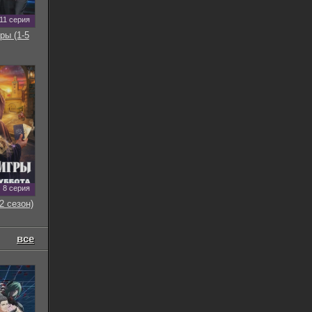
11 серия
ры (1-5
8 серия
2 сезон)
все