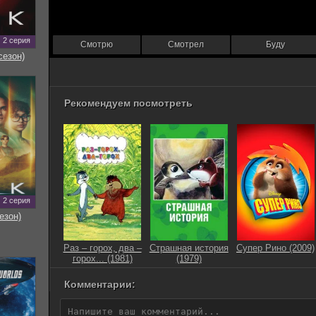
2 серия
Смотрю
Смотрел
Буду
сезон)
Рекомендуем посмотреть
2 серия
езон)
Раз – горох, два –
Страшная история
Супер Рино (2009)
горох... (1981)
(1979)
Комментарии: