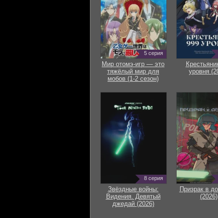
5 серия
Мир отомэ-игр — это
Крестьяни
тяжёлый мир для
уровня (2
мобов (1-2 сезон)
8 серия
Звёздные войны:
Призрак в д
Видения. Девятый
(2026)
джедай (2026)