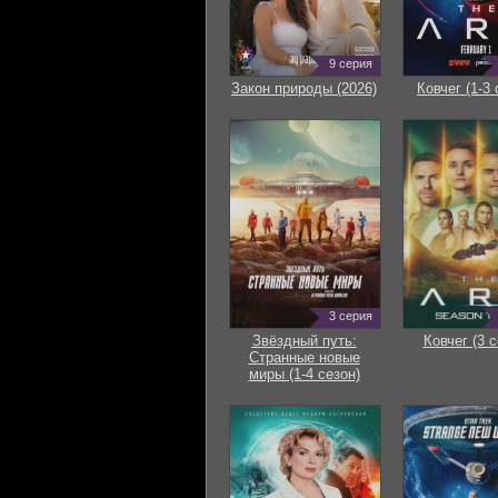
9 серия
Закон природы (2026)
Ковчег (1-3 
3 серия
Звёздный путь:
Ковчег (3 с
Странные новые
миры (1-4 сезон)