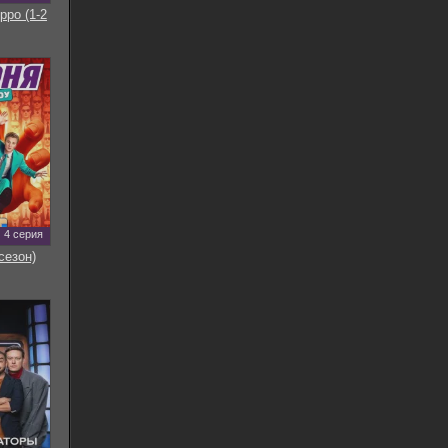
рро (1-2
4 серия
сезон)