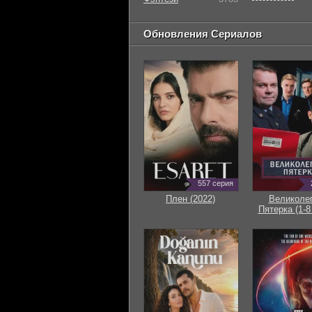
Обновления Сериалов
557 серия
Плен (2022)
Великоле
Пятерка (1-8