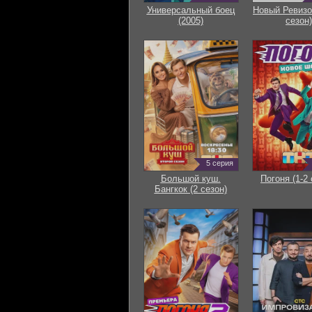
Универсальный боец
Новый Ревизо
(2005)
сезон)
5 серия
Большой куш.
Погоня (1-2 
Бангкок (2 сезон)