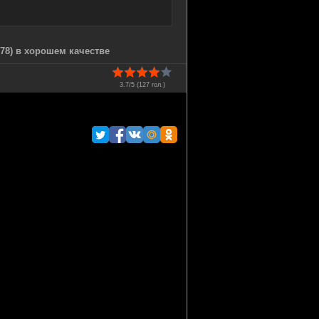
78) в хорошем качестве
3.7/5 (
127
гол.)