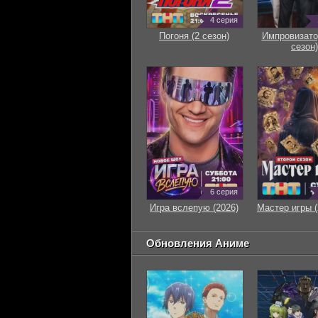
4 серия
Погоня (2 сезон)
Импровизато
сезон)
6 серия
Игра вслепую (2026)
Мастер игры (
Обновления Аниме