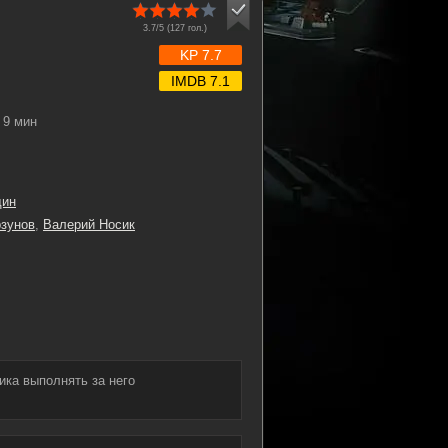
3.7/5 (
127
гол.)
KP 7.7
IMDB 7.1
9 мин
дин
зунов
,
Валерий Носик
ика выполнять за него