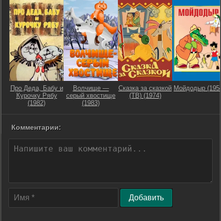
Про Деда, Бабу и
Волчище —
Сказка за сказкой
Мойдодыр (195
Курочку Рябу
серый хвостище
(ТВ) (1974)
(1982)
(1983)
Комментарии:
Добавить