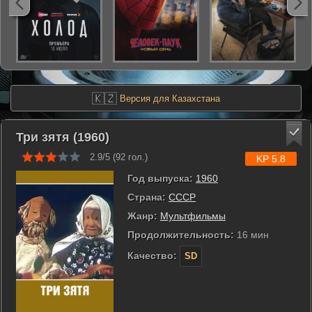
🇰🇿
Версия для Казахстана
Три зятя (1960)
2.9/5 (
92
гол.)
KP 5.8
Год выпуска:
1960
Страна:
СССР
Жанр:
Мультфильмы
Продолжительность:
16 мин
Качество:
SD