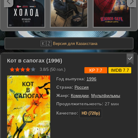
🇰🇿
Версия для Казахстана
Кот в сапогах (1996)
3.8/5 (
50
гол.)
KP 7.7
IMDB 7.7
Год выпуска:
1996
Страна:
Россия
Жанр:
Комедии
,
Мультфильмы
Продолжительность:
27 мин
Качество:
HD (720p)