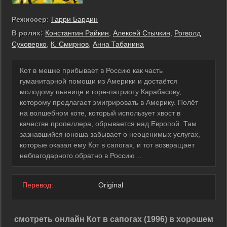
Режиссер:
Гарри Бардин
В ролях:
Константин Райкин
,
Алексей Стычкин
,
Рогволд
Суховерко
,
К. Смирнов
,
Анна Табанина
Кот в мешке прибывает в Россию как часть
гуманитарной помощи из Америки и достаётся
молодому пьянице и горе-патриоту Карабасову,
которому предлагает эмигрировать в Америку. Полёт
на волшебном коте, который использует хвост в
качестве пропеллера, обрывается над Европой. Там
зазнавшийся юноша забывает о неоценимых услугах,
которые оказал ему Кот в сапогах, и тот возвращает
неблагодарного обратно в Россию…
Перевод:
Original
смотреть онлайн Кот в сапогах (1996) в хорошем