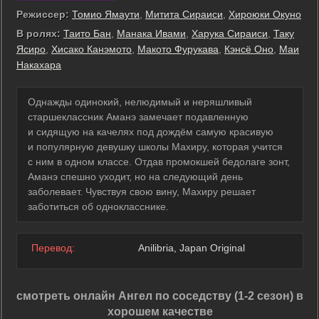
Режиссер:
Томио Ямаути
,
Митита Сираиси
,
Хироюки Окуно
В ролях:
Таито Бан
,
Манака Ивами
,
Харука Сираиси
,
Таку
Ясиро
,
Хисако Канэмото
,
Макото Фурукава
,
Кэнсё Оно
,
Маи
Накахара
Однажды одинокий, нелюдимый и неряшливый
старшеклассник Аманэ замечает подавленную
и сидящую на качелях под дождём самую красивую
и популярную девушку школы Махиру, которая учится
с ним в одном классе. Отдав промокшей бедолаге зонт,
Аманэ спешно уходит, но на следующий день
заболевает. Чувствуя свою вину, Махиру решает
заботиться об однокласснике.
Перевод:
Anilibria, Japan Original
смотреть онлайн Ангел по соседству (1-2 сезон) в
хорошем качестве