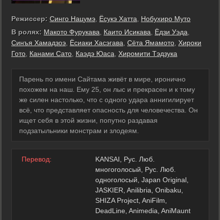
Режиссер:
Синго Нацумэ
,
Ёсукэ Хатта
,
Нобухиро Муто
В ролях:
Макото Фурукава
,
Каито Исикава
,
Ёдзи Уэда
,
Синъя Хамадзоэ
,
Ёсиаки Хасэгава
,
Сёта Ямамото
,
Хироки
Гото
,
Канами Сато
,
Каэдэ Юаса
,
Хиромити Тэдзука
Парень по имени Сайтама живёт в мире, иронично
похожем на наш. Ему 25, он лыс и прекрасен и к тому
же силен настолько, что с одного удара аннигилирует
всё, что представляет опасность для человечества. Он
ищет себя в этой жизни, попутно раздавая
подзатыльники монстрам и злодеям.
Перевод:
KANSAI, Рус. Люб.
многоголосый, Рус. Люб.
одноголосый, Japan Original,
JASKIER, Anilibria, Onibaku,
SHIZA Project, AniFilm,
DeadLine, Animedia, AniMaunt