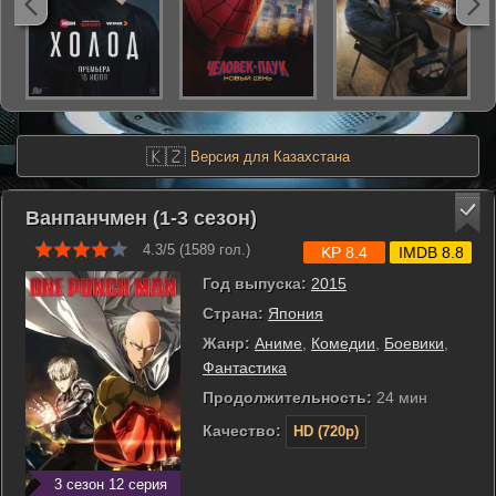
🇰🇿
Версия для Казахстана
Ванпанчмен (1-3 сезон)
4.3/5 (
1589
гол.)
KP 8.4
IMDB 8.8
Год выпуска:
2015
Страна:
Япония
Жанр:
Аниме
,
Комедии
,
Боевики
,
Фантастика
Продолжительность:
24 мин
Качество:
HD (720p)
3 сезон 12 серия