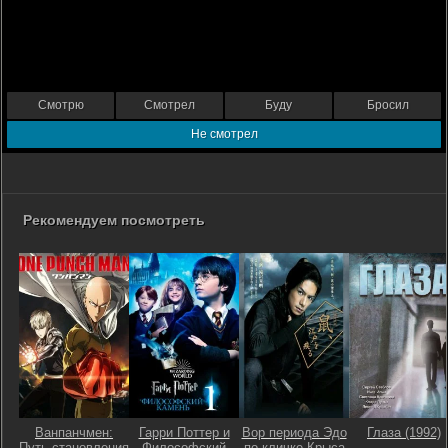
Смотрю
Смотрел
Буду
Бросил
Не смотрел
Рекомендуем посмотреть
Ванпанчмен:
Гарри Поттер и
Вор периода Эдо
Глаза (1992)
Путь становления
Философский
по кличке Крыса