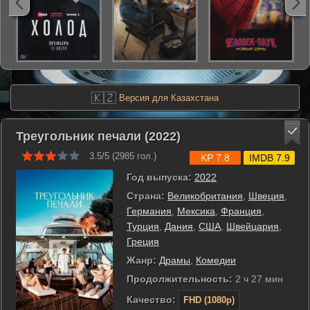
🇰🇿
Версия для Казахстана
Треугольник печали (2022)
3.5/5 (
2985
гол.)
KP 7.8
IMDB 7.9
Год выпуска:
2022
Страна:
Великобритания
,
Швеция
,
Германия
,
Мексика
,
Франция
,
Турция
,
Дания
,
США
,
Швейцария
,
Греция
Жанр:
Драмы
,
Комедии
Продолжительность:
2 ч 27 мин
Качество:
FHD (1080p)