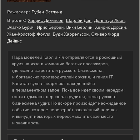
Режиссер:
Рубен Эстлунд
В ролях:
Харрис Дикинсон
,
Шарлби Дин
,
Долли де Леон
,
Златко Бурич
,
Ирис Бербен
,
Вики Берлин
,
Хенрик Дорсин
,
Жан-Кристоф Фолли
,
Вуди Харрельсон
,
Оливер Форд
Дейвис
Пара моделей Карл и Яя отправляются в роскошный
круиз на яхте в компании богатых пассажиров,
где можно встретить и русского бизнесмена,
и британских производителей оружия, и гения IT.
Капитан судна - марксист, находящийся
в перманентном запое. Пока всё идёт своим чередом:
гости отдыхают, персонал трудится, жена русского
бизнесмена чудит. Но вскоре произойдёт неожиданное
событие, которое перевернёт заведённый порядок
и вынудит некоторых переосмыслить своё место
и значимость.