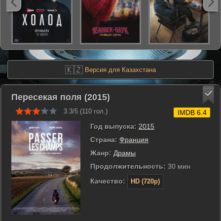
🇰🇿
Версия для Казахстана
Пересекая поля (2015)
3.3/5 (
110
гол.)
IMDB 6.4
Год выпуска:
2015
Страна:
Франция
Жанр:
Драмы
Продолжительность:
30 мин
Качество:
HD (720p)