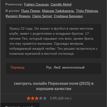
Режиссер:
Fabien Cavacas
,
Camille Melvil
В ролях:
Пьер Приер
,
Максим Таффанель
,
Théo Pittaluga
,
Филипп Фрекон
,
Claire Semet
,
Стефани Бернард
Лукасу 22 года. Он играет в футбол в своем местном
клубе, живет с родителями и младшим братом, 17-
летним Тео, который скрывает ото всех, кроме брата,
что ему нравятся мальчики. Однажды вечером,
побуждаемый жаждой любви, Тео решает встретиться с
пожилым мужчиной в местной гостинице.
Перевод:
Рус. Люб. многоголосый
смотреть онлайн Пересекая поля (2015) в
хорошем качестве
3.3/5 (
110
гол.)