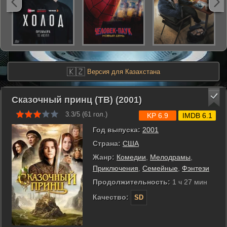
🇰🇿
Версия для Казахстана
Сказочный принц (ТВ) (2001)
3.3/5 (
61
гол.)
KP 6.9
IMDB 6.1
Год выпуска:
2001
Страна:
США
Жанр:
Комедии
,
Мелодрамы
,
Приключения
,
Семейные
,
Фэнтези
Продолжительность:
1 ч 27 мин
Качество:
SD