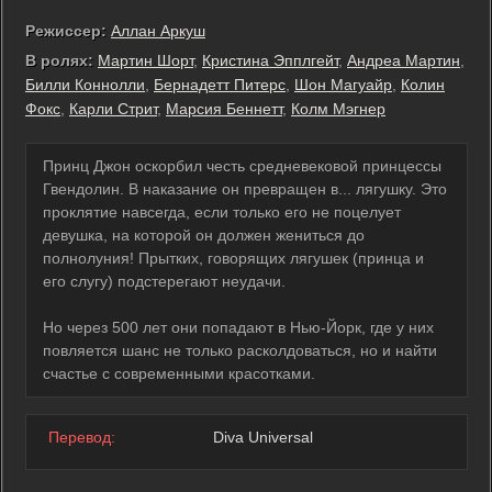
Режиссер:
Аллан Аркуш
В ролях:
Мартин Шорт
,
Кристина Эпплгейт
,
Андреа Мартин
,
Билли Коннолли
,
Бернадетт Питерс
,
Шон Магуайр
,
Колин
Фокс
,
Карли Стрит
,
Марсия Беннетт
,
Колм Мэгнер
Принц Джон оскорбил честь средневековой принцессы
Гвендолин. В наказание он превращен в... лягушку. Это
проклятие навсегда, если только его не поцелует
девушка, на которой он должен жениться до
полнолуния! Прытких, говорящих лягушек (принца и
его слугу) подстерегают неудачи.
Но через 500 лет они попадают в Нью-Йорк, где у них
повляется шанс не только расколдоваться, но и найти
счастье с современными красотками.
Перевод:
Diva Universal