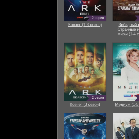
2 серия
Ковчег (1-3 сезон)
Звёздный 
Странные 
миры (1-4 с
2 серия
Ковчег (3 сезон)
Медиум (1-5