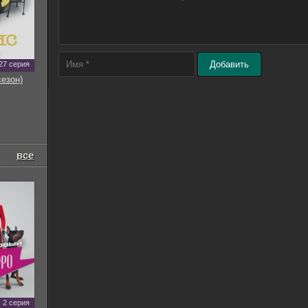
Добавить
27 серия
сезон)
все
2 серия