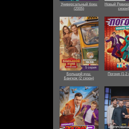
Универсальный боец
Новый Ревизо
(2005)
сезон)
5 серия
Большой куш.
Погоня (1-2 
Бангкок (2 сезон)