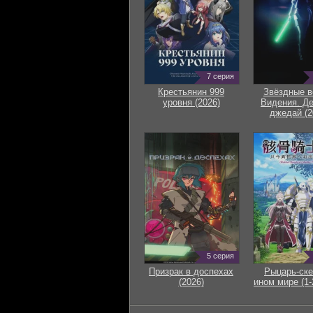
7 серия
Крестьянин 999
Звёздные в
уровня (2026)
Видения. Д
джедай (2
5 серия
Призрак в доспехах
Рыцарь-ске
(2026)
ином мире (1-