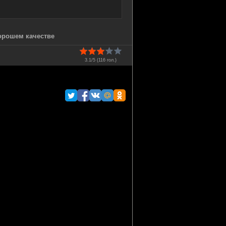
хорошем качестве
3.1/5 (
116
гол.)