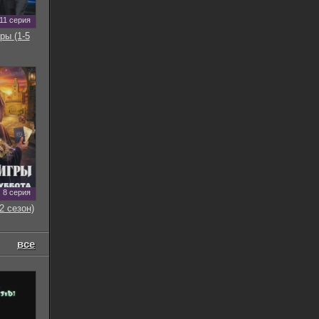
11 серия
ры (1-5
8 серия
2 сезон)
все