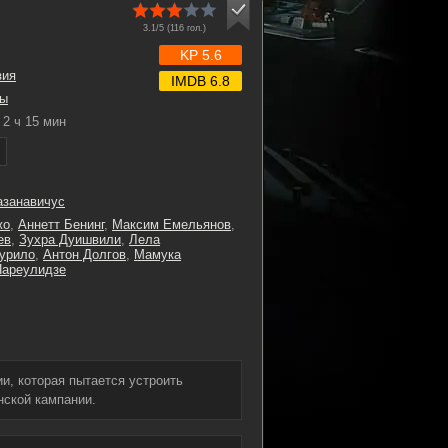
3.1/5 (
116
гол.)
KP 5.6
зия
IMDB 6.8
ы
2 ч 15 мин
занавичус
жо
,
Аннетт Бенинг
,
Максим Емельянов
,
ев
,
Зухра Дуишвили
,
Лела
урило
,
Антон Долгов
,
Мамука
Пареулидзе
и, которая пытается устроить
нской кампании.