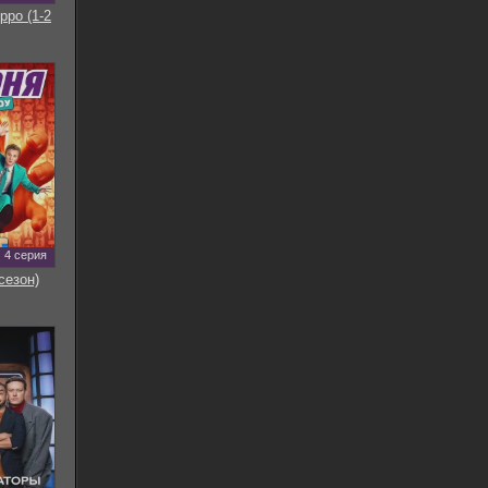
рро (1-2
4 серия
сезон)