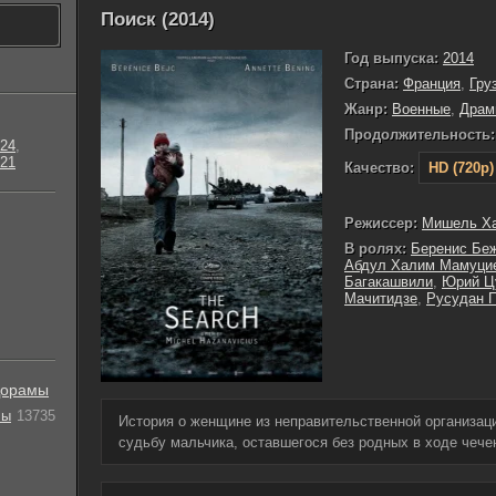
Поиск (2014)
Год выпуска:
2014
Страна:
Франция
,
Гру
Жанр:
Военные
,
Драм
Продолжительность:
24
,
21
Качество:
HD (720p)
Режиссер:
Мишель Ха
В ролях:
Беренис Бе
Абдул Халим Мамуци
Багакашвили
,
Юрий Ц
Мачитидзе
,
Русудан 
орамы
лы
13735
История о женщине из неправительственной организаци
судьбу мальчика, оставшегося без родных в ходе чече