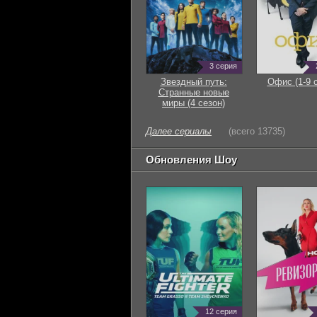
3 серия
Звездный путь:
Офис (1-9 
Странные новые
миры (4 сезон)
Далее сериалы
(всего 13735)
Обновления Шоу
12 серия