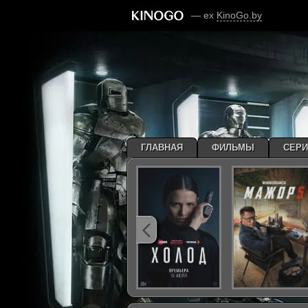
— ex
KinoGo.by
ГЛАВНАЯ
ФИЛЬМЫ
СЕР