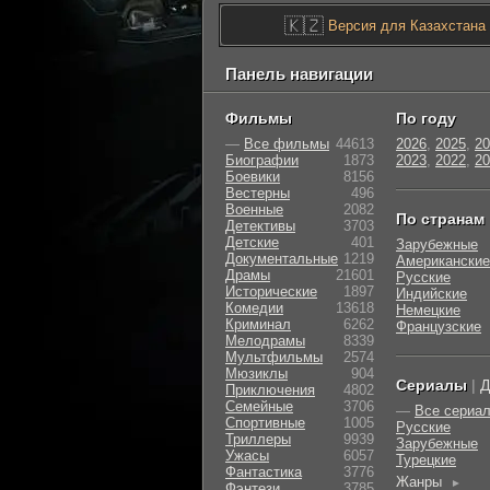
🇰🇿
Версия для Казахстана
Панель навигации
Фильмы
По году
—
Все фильмы
44613
2026
,
2025
,
20
Биографии
1873
2023
,
2022
,
20
Боевики
8156
Вестерны
496
Военные
2082
По странам
Детективы
3703
Детские
401
Зарубежные
Документальные
1219
Американские
Драмы
21601
Русские
Исторические
1897
Индийские
Комедии
13618
Немецкие
Криминал
6262
Французские
Мелодрамы
8339
Мультфильмы
2574
Мюзиклы
904
Сериалы
|
Д
Приключения
4802
Семейные
3706
—
Все сериа
Cпортивные
1005
Русские
Триллеры
9939
Зарубежные
Ужасы
6057
Турецкие
Фантастика
3776
Жанры
►
Фэнтези
3785