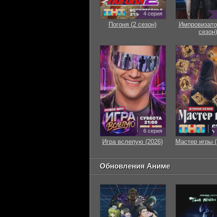
4 серия
Погоня (2 сезон)
Импровизато
сезон)
6 серия
Игра вслепую (2026)
Мастер игры (
Обновления Аниме