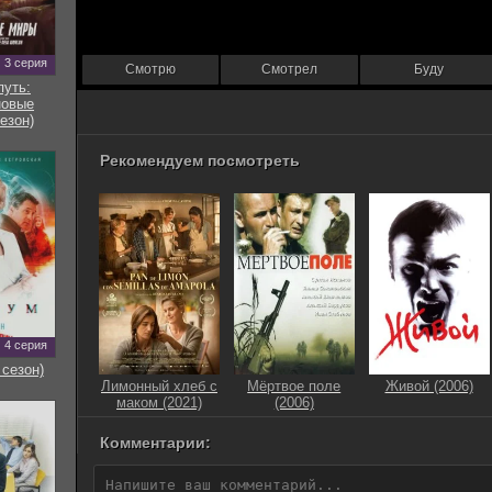
3 серия
Смотрю
Смотрел
Буду
путь:
новые
езон)
Рекомендуем посмотреть
4 серия
 сезон)
Лимонный хлеб с
Мёртвое поле
Живой (2006)
маком (2021)
(2006)
Комментарии: