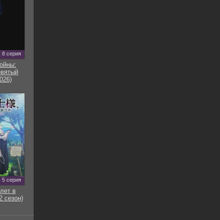
8 серия
ойны:
евятый
026)
5 серия
лет в
2 сезон)