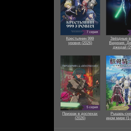
7 серия
Крестьянин 999
Звёздные в
уровня (2026)
Видения. Д
джедай (2
5 серия
Призрак в доспехах
Рыцарь-ске
(2026)
ином мире (1-