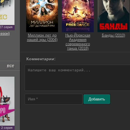
27 серия
сезон)
Миллион лет до
Нью-Йоркская
Банды (2010)
нашей эры (2004)
Академия
современного
танца (2018)
Комментарии:
все
Добавить
2 серия