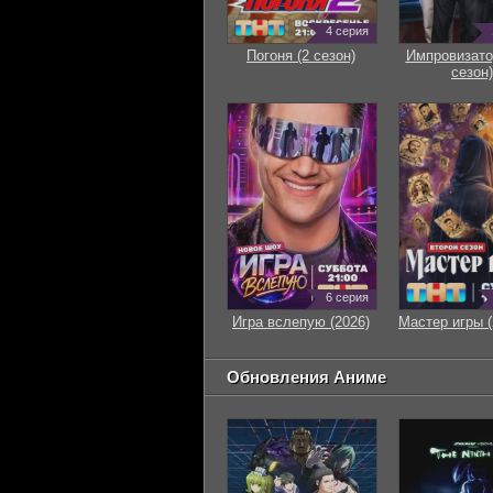
4 серия
Погоня (2 сезон)
Импровизато
сезон)
6 серия
Игра вслепую (2026)
Мастер игры (
Обновления Аниме