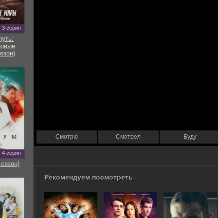
3 серия
путь:
новые
езон)
Смотрю
Смотрел
Буду
4 серия
 сезон)
Рекомендуем посмотреть