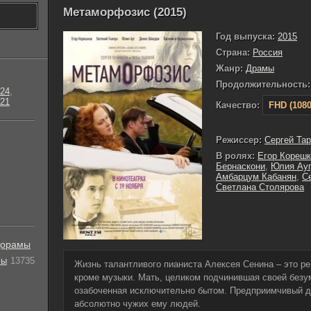
Метаморфозис (2015)
Год выпуска:
2015
Страна:
Россия
Жанр:
Драмы
Продолжительность:
24
,
21
Качество:
FHD (1080
Режиссер:
Сергей Та
В ролях:
Егор Корешк
Бернаскони
,
Юлия Ауг
Амбарцум Кабанян
,
С
Светлана Столярова
орамы
лы
13735
Жизнь талантливого пианиста Алексея Сенина – это ре
кроме музыки. Мать, целиком подчинившая своей безу
озабоченная исключительно бытом. Предприимчивый ди
абсолютно чужих ему людей.