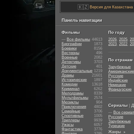
🇰🇿
Версия для Казахстана
Панель навигации
Фильмы
По году
—
Все фильмы
44613
2026
,
2025
,
20
Биографии
1873
2023
,
2022
,
20
Боевики
8156
Вестерны
496
Военные
2082
По странам
Детективы
3703
Детские
401
Зарубежные
Документальные
1219
Американские
Драмы
21601
Русские
Исторические
1897
Индийские
Комедии
13618
Немецкие
Криминал
6262
Французские
Мелодрамы
8339
Мультфильмы
2574
Мюзиклы
904
Сериалы
|
Д
Приключения
4802
Семейные
3706
—
Все сериа
Cпортивные
1005
Русские
Триллеры
9939
Зарубежные
Ужасы
6057
Турецкие
Фантастика
3776
Жанры
►
Фэнтези
3785