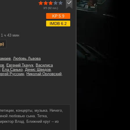
3/5 (
92
гол.)
KP 5.9
IMDB 6.2
1 ч 43 мин
p)
рамаев
,
Любовь Львова
ов
,
Евгений Ткачук
,
Василиса
,
Ёла Санько
,
Денис Шведов
,
ергей Русскин
,
Николай Орловский
,
петиции, концерты, музыка. Ничего,
мной любовью сына. Тетка,
ректор Влад. Ближний круг – из