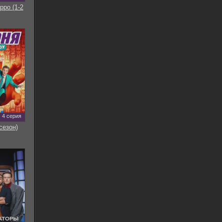
рро (1-2
4 серия
сезон)