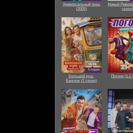
Универсальный боец
Новый Ревизо
(2005)
сезон)
5 серия
Большой куш.
Погоня (1-2 
Бангкок (2 сезон)