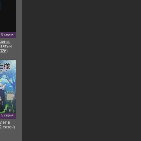
8 серия
ойны:
евятый
026)
5 серия
лет в
2 сезон)