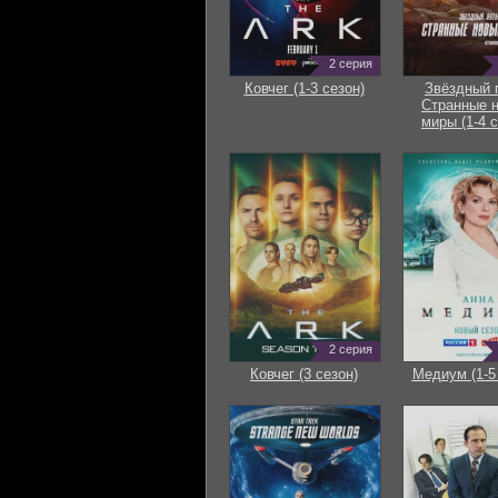
2 серия
Ковчег (1-3 сезон)
Звёздный 
Странные 
миры (1-4 с
2 серия
Ковчег (3 сезон)
Медиум (1-5