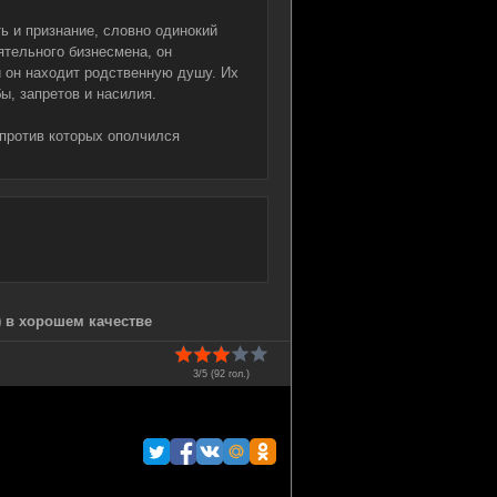
ь и признание, словно одинокий
ятельного бизнесмена, он
й он находит родственную душу. Их
ы, запретов и насилия.
 против которых ополчился
 в хорошем качестве
3/5 (
92
гол.)