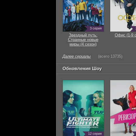
3 серия
Звездный путь:
Офис (1-9 
Странные новые
миры (4 сезон)
Далее сериалы
(всего 13735)
Обновления Шоу
12 серия