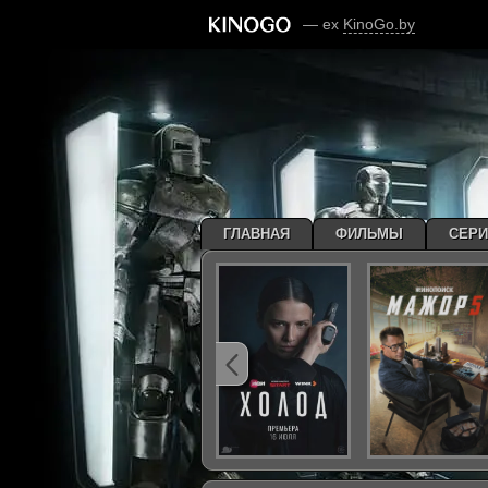
— ex
KinoGo.by
ГЛАВНАЯ
ФИЛЬМЫ
СЕР