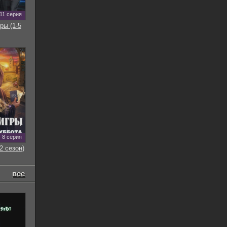
11 серия
ры (1-5
8 серия
2 сезон)
все