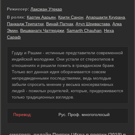
Режиссер:
Лаксман Утекар
В ролях:
Картик Аарьян
,
Крити Санон
,
Апаршакти Кхурана
,
Панкадж Трипатхи
,
Винай Патхак
,
Атул Шривастава
,
Алка
Эмин
,
Вишванатх Чаттерджи
,
Samarth Chauhan
,
Неха
Сараф
Гудду и Рашми - истинные представители современной
индийской молодежи. Они устали от стереотипов в
отношениях и решили пожить в гражданском браке.
Только вот данная идея оборачивается совсем
непредвиденными последствиями, ведь молодые
забыли спросить мнение у весьма консервативных
людей - пожилых родителей, которые, придерживаются
только традиционных взглядов.
Перевод:
Рус. Проф. многоголосый
смотреть онлайн Прятки / Игра в прятки (2019) в