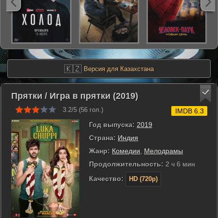
🇰🇿
Версия для Казахстана
Прятки / Игра в прятки (2019)
3.2/5 (
56
гол.)
IMDB 6.3
Год выпуска:
2019
Страна:
Индия
Жанр:
Комедии
,
Мелодрамы
Продолжительность:
2 ч 6 мин
Качество:
HD (720p)