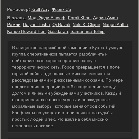
Режиссер:
Kroll Azry
,
Фрэнк Си
В ролях:
Мод. Эдди Ашраф
,
Farali Khan
,
Адлин Аман
Рамли
,
Daiyan Trisha
,
Qi Razali
,
Noki K. Clique
,
Naque Ariffin
,
Kahoe Howard Hon
,
Sasidaran
,
Samarinna Tolhip
В эпицентре напряжённой кампании в Куала-Лумпуре
группа оперативников пытается разоблачить и
нейтрализовать хорошо организованную
террористическую сеть. Город превращается в поле
скрытой войны, где опасные миссии сменяются
расследованиями и рискованными союзами. По мере
продвижения операции растёт напряжение между
долгом и личными убеждениями участников. Каждый
шаг приносит всё новые угрозы и неожиданные
моральные выборы, которые меняют ход событий.
Конфликты на улицах и в тени влияют на судьбы
простых людей и тех, кто взял на себя миссию
остановить насилие.