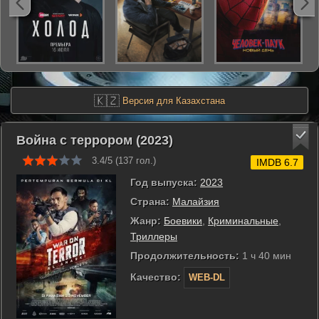
🇰🇿
Версия для Казахстана
Война с террором (2023)
3.4/5 (
137
гол.)
IMDB 6.7
Год выпуска:
2023
Страна:
Малайзия
Жанр:
Боевики
,
Криминальные
,
Триллеры
Продолжительность:
1 ч 40 мин
Качество:
WEB-DL