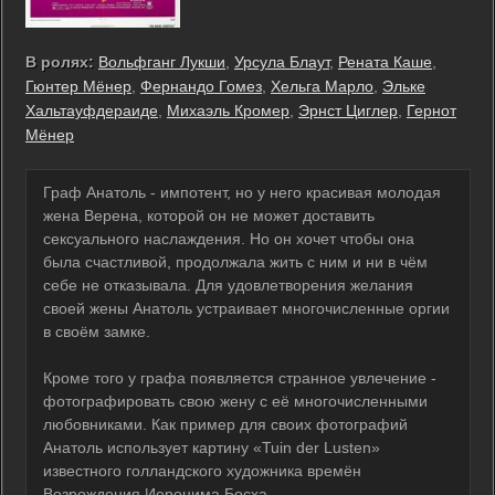
В ролях:
Вольфганг Лукши
,
Урсула Блаут
,
Рената Каше
,
Гюнтер Мёнер
,
Фернандо Гомез
,
Хельга Марло
,
Эльке
Хальтауфдераиде
,
Михаэль Кромер
,
Эрнст Циглер
,
Гернот
Мёнер
Граф Анатоль - импотент, но у него красивая молодая
жена Верена, которой он не может доставить
сексуального наслаждения. Но он хочет чтобы она
была счастливой, продолжала жить с ним и ни в чём
себе не отказывала. Для удовлетворения желания
своей жены Анатоль устраивает многочисленные оргии
в своём замке.
Кроме того у графа появляется странное увлечение -
фотографировать свою жену с её многочисленными
любовниками. Как пример для своих фотографий
Анатоль использует картину «Tuin der Lusten»
известного голландского художника времён
Возрождения Иеронима Босха.