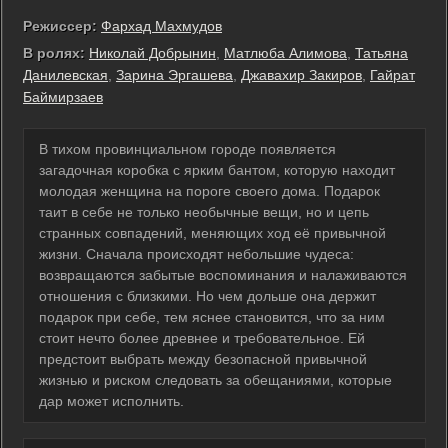
Режиссер:
Фархад Махмудов
В ролях:
Николай Добрынин
,
Матлюба Алимова
,
Татьяна
Данилевская
,
Зарина Эргашева
,
Джавахир Закиров
,
Гайрат
Баймирзаев
В тихом провинциальном городе появляется
загадочная коробка с ярким бантом, которую находит
молодая женщина на пороге своего дома. Подарок
таит в себе не только необычные вещи, но и цепь
странных совпадений, меняющих ход её привычной
жизни. Сначала происходят небольшие чудеса:
возвращаются забытые воспоминания и налаживаются
отношения с близкими. Но чем дольше она держит
подарок при себе, тем яснее становится, что за ним
стоит нечто более древнее и требовательное. Ей
предстоит выбрать между безопасной привычной
жизнью и риском следовать за обещаниями, которые
дар может исполнить.