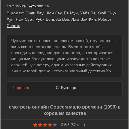
Режиссер:
Джонни То
В ролях:
Энди Лау
,
Шон Лау
,
Ёё Мун
,
Уайз Ли
,
Хуэй Сиу-
Хун
,
Лам Сует
,
Руби Вонг
,
Ай Вэй
,
Лам Вай-Кин
,
Роберт
Спаркс
Чун умирает от рака - по словам врачей, ему осталось
жить всего несколько недель. Вместо того чтобы
проводить последние дни в постели, он затаривается
мощными болеутоляющими и запускает в действие
сложнейшую аферу, одним из главных действующих
лиц в которой должен стать гениальный детектив Хо.
Перевод:
С. Кузнецов
смотреть онлайн Совсем мало времени (1999) в
хорошем качестве
3.6/5 (
82
гол.)