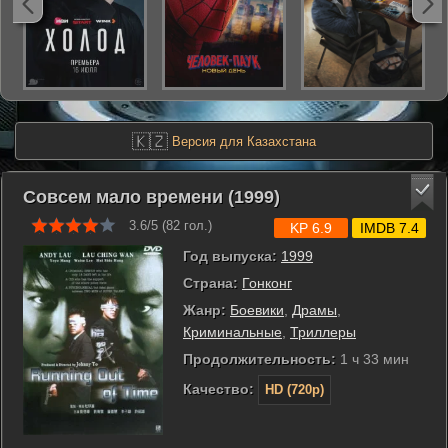
🇰🇿
Версия для Казахстана
Совсем мало времени (1999)
3.6/5 (
82
гол.)
KP 6.9
IMDB 7.4
Год выпуска:
1999
Страна:
Гонконг
Жанр:
Боевики
,
Драмы
,
Криминальные
,
Триллеры
Продолжительность:
1 ч 33 мин
Качество:
HD (720p)