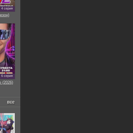
4 серия
езон)
6 серия
 (2026)
все