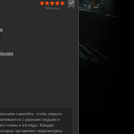
5/5 (
1
гол.)
ые
оболева
большом самолёте, чтобы закрыть
сталкивается с разными людьми и
его планы и взгляды. Каждая
 которые заставляют пересмотреть