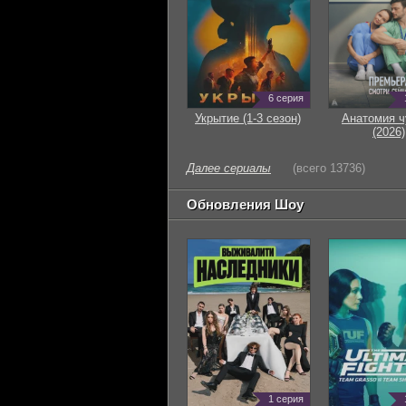
6 серия
Укрытие (1-3 сезон)
Анатомия ч
(2026)
Далее сериалы
(всего 13736)
Обновления Шоу
1 серия