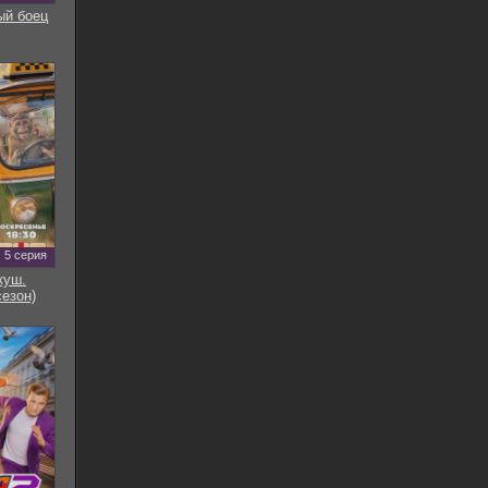
ый боец
5 серия
куш.
сезон)