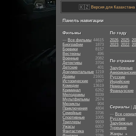
🇰🇿
Версия для Казахстана
Панель навигации
Фильмы
По году
—
Все фильмы
44615
2026
,
2025
,
20
Биографии
1873
2023
,
2022
,
20
Боевики
8157
Вестерны
496
Военные
2082
По странам
Детективы
3704
Детские
401
Зарубежные
Документальные
1219
Американские
Драмы
21601
Русские
Исторические
1897
Индийские
Комедии
13619
Немецкие
Криминал
6262
Французские
Мелодрамы
8339
Мультфильмы
2574
Мюзиклы
904
Сериалы
|
Д
Приключения
4804
Семейные
3706
—
Все сериа
Cпортивные
1005
Русские
Триллеры
9939
Зарубежные
Ужасы
6057
Турецкие
Фантастика
3776
Жанры
►
Фэнтези
3786