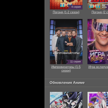
4 серия
Погоня (1-2 сезон)
Погоня (2 с
11 серия
Импровизаторы (1-5
Игра вслепую
сезон)
Обновления Аниме