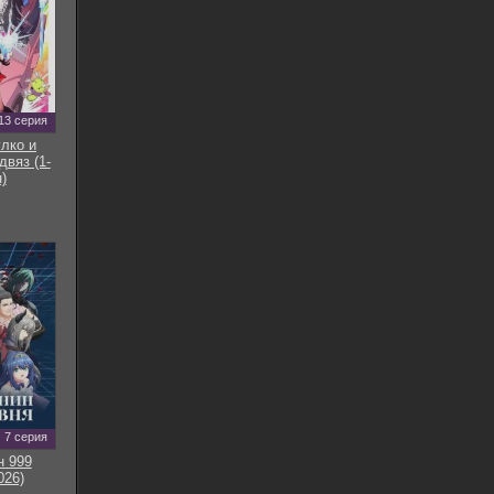
13 серия
улко и
двяз (1-
)
7 серия
н 999
026)