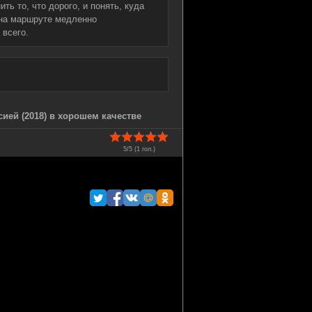
ь то, что дорого, и понять, куда
 на маршруте медленно
 всего.
ией (2018) в хорошем качестве
5/5 (
1
гол.)