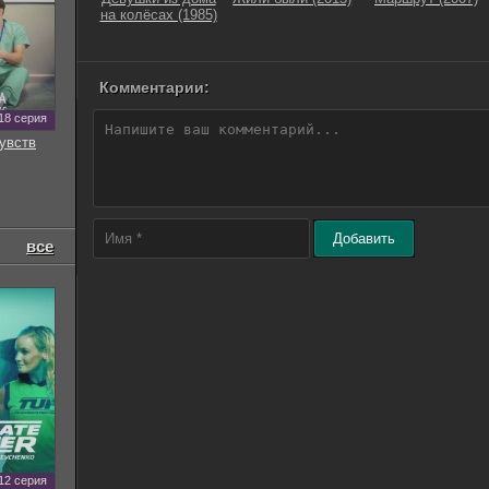
на колёсах (1985)
Комментарии:
18 серия
увств
Добавить
все
12 серия