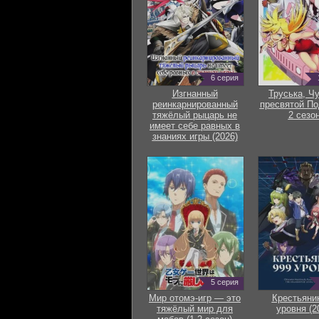
6 серия
Изгнанный
Труська, Ч
реинкарнированный
пресвятой По
тяжёлый рыцарь не
2 сезон
имеет себе равных в
знаниях игры (2026)
5 серия
Мир отомэ-игр — это
Крестьяни
тяжёлый мир для
уровня (2