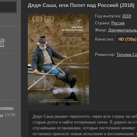
Дядя Саша, или Полет над Россией (2018)
Год выпуска:
2018
Страна:
Россия
Жанр:
Документальн
Качество:
HD (720p)
24
,
21
Режиссер:
Татьяна С
орамы
лы
13736
Дядя Саша решает перелететь через всю страну на не
старые долги и найти потерянные связи. В дороге он 
случайными остановками, которые постепенно меняют 
остановка приносит новые испытания и воспоминания,