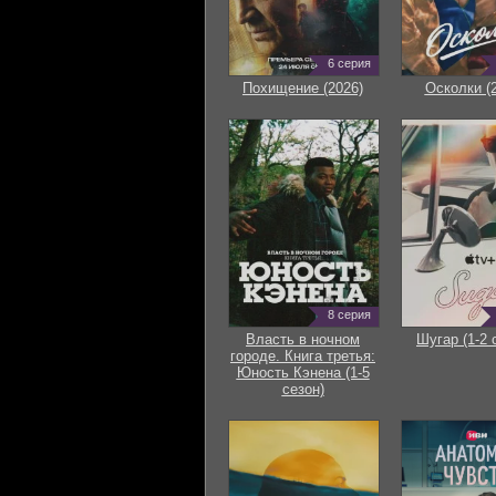
6 серия
Похищение (2026)
Осколки (
8 серия
Власть в ночном
Шугар (1-2 
городе. Книга третья:
Юность Кэнена (1-5
сезон)