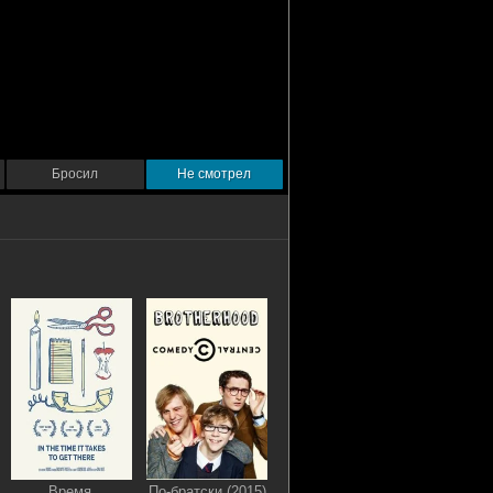
Бросил
Не смотрел
Время,
По-братски (2015)