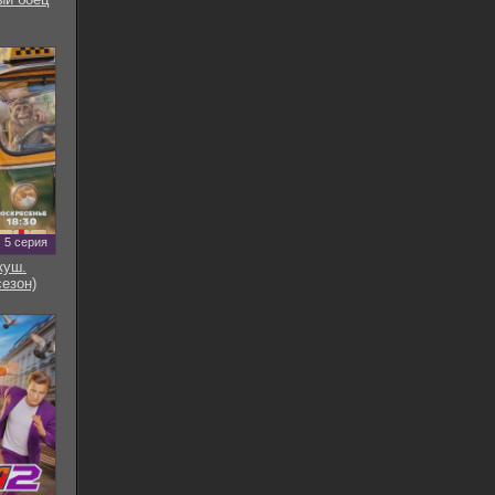
5 серия
куш.
сезон)