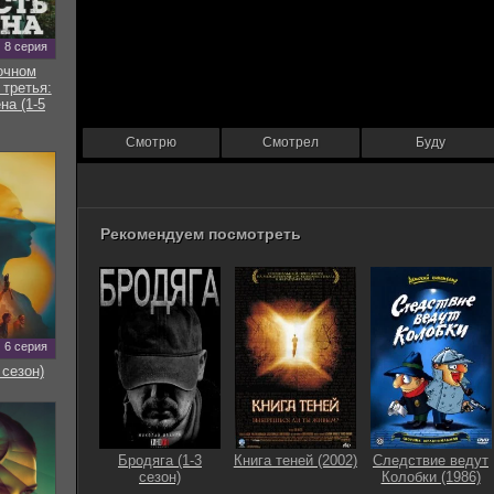
8 серия
очном
 третья:
на (1-5
Смотрю
Смотрел
Буду
Рекомендуем посмотреть
6 серия
 сезон)
Бродяга (1-3
Книга теней (2002)
Следствие ведут
сезон)
Колобки (1986)