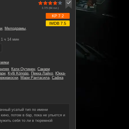
3.7/5 (
84
гол.)
KP 7.2
IMDB 7.5
ии
,
Мелодрамы
,
1 ч 14 мин
смяки
онпяя
,
Кати Оутинен
,
Сакари
ари
,
Kylli Köngäs
,
Пекка Лайхо
,
Юкка-
оркиакоски
,
Мари Рантасила
,
Сафка
ачный усатый тип по имени
кино, потом в бар, пока не упьется и
ружить себя то ли в тюремной