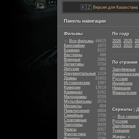
🇰🇿
Версия для Казахстана
Панель навигации
Фильмы
По году
—
Все фильмы
44615
2026
,
2025
,
20
Биографии
1873
2023
,
2022
,
20
Боевики
8157
Вестерны
496
Военные
2082
По странам
Детективы
3704
Детские
401
Зарубежные
Документальные
1219
Американские
Драмы
21601
Русские
Исторические
1897
Индийские
Комедии
13619
Немецкие
Криминал
6262
Французские
Мелодрамы
8339
Мультфильмы
2574
Мюзиклы
904
Сериалы
|
Д
Приключения
4804
Семейные
3706
—
Все сериа
Cпортивные
1005
Русские
Триллеры
9939
Зарубежные
Ужасы
6057
Турецкие
Фантастика
3776
Жанры
►
Фэнтези
3786