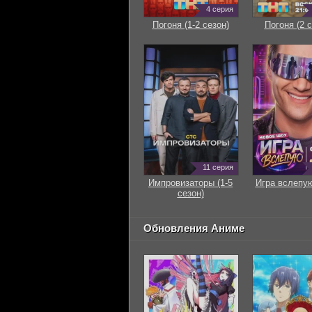
4 серия
Погоня (1-2 сезон)
Погоня (2 с
11 серия
Импровизаторы (1-5
Игра вслепую
сезон)
Обновления Аниме