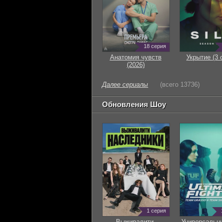
18 серия
Анатомия чувств
Укрытие (3 
(2026)
Далее сериалы
(всего 13736)
Обновления Шоу
1 серия
Выживалити.
Универсальн