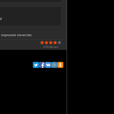
al
в хорошем качестве
3.7/5 (
84
гол.)