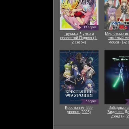
13 серия
Труська, Чулко и
Мир отомэ-иг
пресвятой Подвяз (1-
тяжёлый ми
2 сезон)
мобов (1-2 
7 серия
Крестьянин 999
Звёздные в
уровня (2026)
Видения. Д
джедай (2