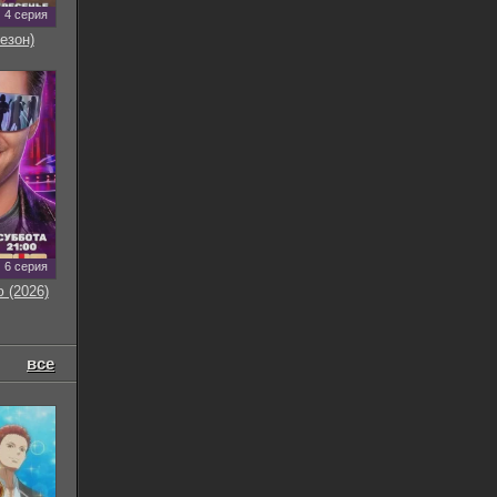
4 серия
езон)
6 серия
 (2026)
все