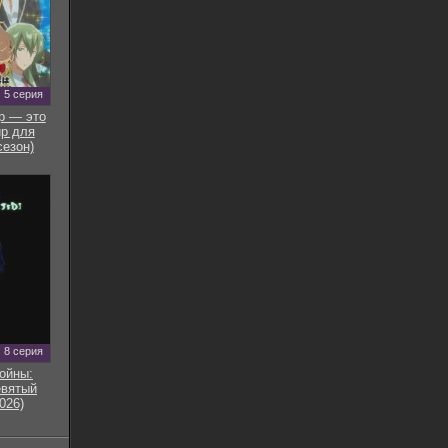
5 серия
р — это
р для
сезон)
8 серия
ойны:
евятый
026)