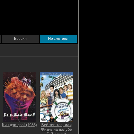
Бросил
Не смотрел
Кин-дза-дза! (1986)
Всё тип-топ, или
Жизнь на палубе
(1-3 сезон)