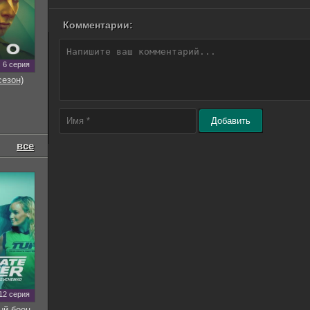
Комментарии:
6 серия
сезон)
Добавить
все
12 серия
ый боец