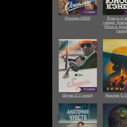
1 серия
Осколки (2026)
Власть в н
городе. Книга
Юность Кэне
сезон)
8 серия
Шугар (1-2 сезон)
Укрытие (1-3