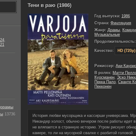
Тени в раю (1986)
Год выпуска:
1986
Страна:
Финляндия
Жанр:
Драмы
,
Комед
Музыкальные
24
,
Продолжительность:
21
Качество:
HD (720p)
Режиссер:
Аки Каури
В ролях:
Матти Пелл
Куосманен
,
Эско Никк
Пекка Пало
,
Сванте К
Пекконен
орамы
лы
13736
История любви мусорщика и кассирши универсама. Мр
Никандер холост, обычно вечером после работы идет в 
не вляпается в странную историю. Утром рискует обна
камере, то ли на мусорной свалке с разбитой головой.