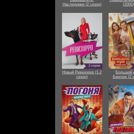
Наследники (2 сезон)
(2005)
2 серия
Новый Ревизорро (1-2
Большой 
сезон)
Бангкок (2 