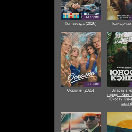
13 серия
Коп-звезда (2026)
Похищение 
1 серия
Осколки (2026)
Власть в н
городе. Книга
Юность Кэне
сезон)