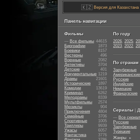
🇰🇿
Версия для Казахстана
Панель навигации
Фильмы
По году
—
Все фильмы
44615
2026
,
2025
,
20
Биографии
1873
2023
,
2022
,
20
Боевики
8157
Вестерны
496
Военные
2082
По странам
Детективы
3704
Детские
401
Зарубежные
Документальные
1219
Американские
Драмы
21601
Русские
Исторические
1897
Индийские
Комедии
13619
Немецкие
Криминал
6262
Французские
Мелодрамы
8339
Мультфильмы
2574
Мюзиклы
904
Сериалы
|
Д
Приключения
4804
Семейные
3706
—
Все сериа
Cпортивные
1005
Русские
Триллеры
9939
Зарубежные
Ужасы
6057
Турецкие
Фантастика
3776
Жанры
►
Фэнтези
3786