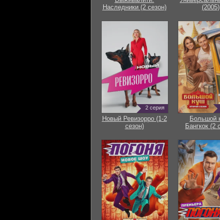
Наследники (2 сезон)
(2005)
2 серия
Новый Ревизорро (1-2
Большой 
сезон)
Бангкок (2 