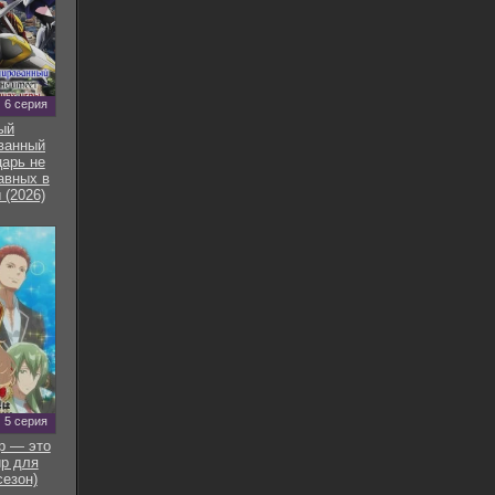
6 серия
ый
ванный
арь не
авных в
 (2026)
5 серия
р — это
р для
сезон)