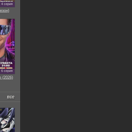
4 серия
езон)
6 серия
 (2026)
все