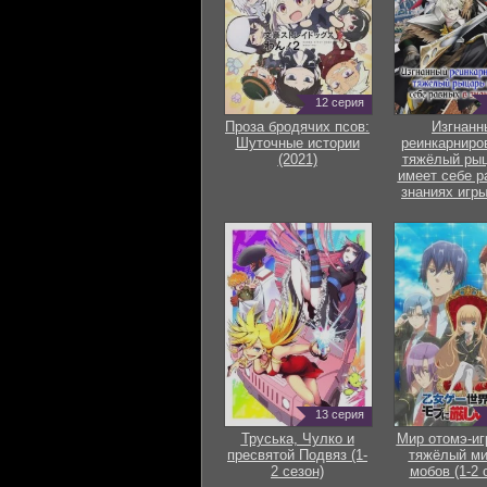
12 серия
Проза бродячих псов:
Изгнанн
Шуточные истории
реинкарниро
(2021)
тяжёлый рыц
имеет себе р
знаниях игры
13 серия
Труська, Чулко и
Мир отомэ-иг
пресвятой Подвяз (1-
тяжёлый ми
2 сезон)
мобов (1-2 