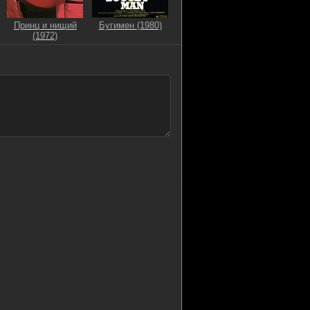
Принц и нищий
Бугимен (1980)
(1972)