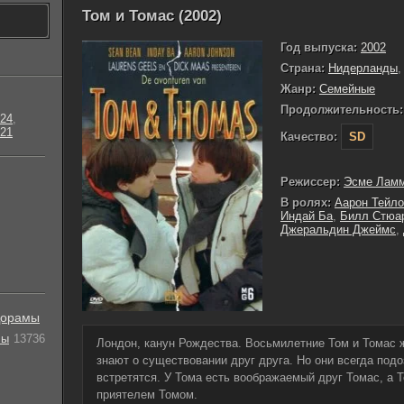
Том и Томас (2002)
Год выпуска:
2002
Страна:
Нидерланды
Жанр:
Семейные
Продолжительность:
24
,
21
Качество:
SD
Режиссер:
Эсме Лам
В ролях:
Аарон Тейл
Индай Ба
,
Билл Стюа
Джеральдин Джеймс
,
орамы
лы
13736
Лондон, канун Рождества. Восьмилетние Том и Томас ж
знают о существовании друг друга. Но они всегда подо
встретятся. У Тома есть воображаемый друг Томас, а 
приятелем Томом.