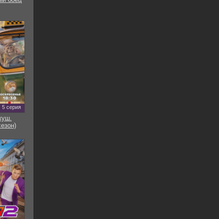
5 серия
куш.
сезон)