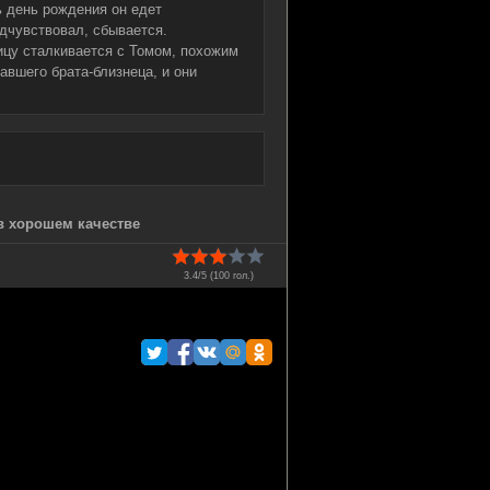
ь день рождения он едет
едчувствовал, сбывается.
ицу сталкивается с Томом, похожим
авшего брата-близнеца, и они
 в хорошем качестве
3.4/5 (
100
гол.)