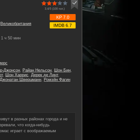
3.4/5 (
100
гол.)
KP 7.0
,
Великобритания
IMDB 6.7
1 ч 50 мин
мерс
ор-Джонсон
,
Райан Нельсон
,
Шон Бин
,
рт
,
Шон Харрис
,
Дерек де Линт
,
Джонатан Шверцманн
,
Ромэйн Фагин
ивут в разных районах города и не
зревали, что когда-нибудь
Томас играет с воображаемым