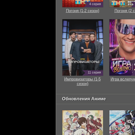
4 серия
Погоня (1-2 сезон)
Погоня (2 с
11 серия
Импровизаторы (1-5
Игра вслепую
сезон)
Обновления Аниме