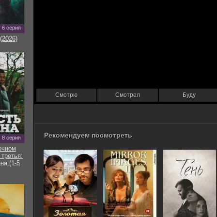
6 серия
(2026)
Смотрю
Смотрел
Буду
Рекомендуем посмотреть
8 серия
очном
 третья:
на (1-5