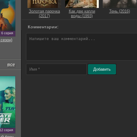
Золотая парочка
Как две капли
Тень (2016)
(2017)
воды (1993)
Комментарии:
6 серия
 сезон)
все
Добавить
12 серия
ый боец