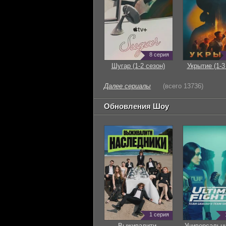
8 серия
Шугар (1-2 сезон)
Укрытие (1-3
Далее сериалы
(всего 13736)
Обновления Шоу
1 серия
Выживалити.
Универсальн