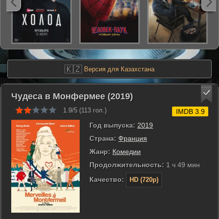
🇰🇿
Версия для Казахстана
Чудеса в Монфермее (2019)
1.9/5 (
113
гол.)
IMDB 3.9
Год выпуска:
2019
Страна:
Франция
Жанр:
Комедии
Продолжительность:
1 ч 49 мин
Качество:
HD (720p)