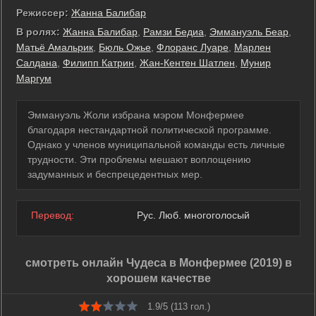
Режиссер:
Жанна Балибар
В ролях:
Жанна Балибар
,
Рамзи Бедиа
,
Эммануэль Беар
,
Матьё Амальрик
,
Бюль Ожье
,
Флоранс Луаре
,
Марлен
Салдана
,
Филипп Катрин
,
Жан-Кентен Шатлен
,
Мунир
Маргум
Эммануэль Жоли избрана мэром Монфермее
благодаря нестандартной политической программе.
Однако у членов муниципальной команды есть личные
трудности. Эти проблемы мешают воплощению
задуманных и беспрецедентных мер.
Перевод:
Рус. Люб. многоголосый
смотреть онлайн Чудеса в Монфермее (2019) в
хорошем качестве
1.9/5 (
113
гол.)