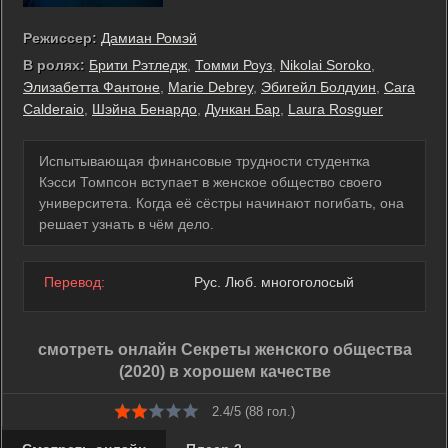
Режиссер:
Дамиан Ромэй
В ролях:
Брити Рэтледж
,
Томми Роуз
,
Nikolai Soroko
,
Элизабетта Фантоне
,
Marie Debrey
,
Эбигейл Болдуин
,
Cara
Calderaio
,
Шэйна Бенардо
,
Дункан Бар
,
Laura Rosguer
Испытывающая финансовые трудности студентка
Кэсси Томпсон вступает в женское общество своего
университета. Когда её сёстры начинают погибать, она
решает узнать в чём дело.
Перевод:
Рус. Люб. многоголосый
смотреть онлайн Секреты женского общества
(2020) в хорошем качестве
2.4/5 (
88
гол.)