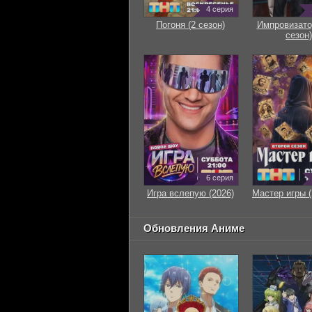
4 серия
Погоня (2 сезон)
Импровизато
сезон)
6 серия
Игра вслепую (2026)
Мастер игры (
Обновления Аниме