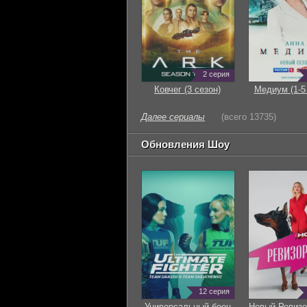
2 серия
Ковчег (3 сезон)
Медиум (1-5
Далее сериалы
(всего 13735)
Обновления Шоу
12 серия
Универсальный боец
Новый Ревизо