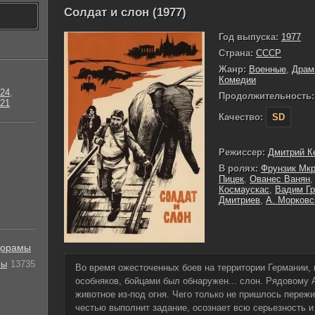
Солдат и слон (1977)
Год выпуска:
1977
Страна:
СССР
Жанр:
Военные
,
Драм
Комедии
24
,
Продолжительность:
21
Качество:
SD
Режиссер:
Дмитрий К
В ролях:
Фрунзик Мкр
Пицек
,
Ованес Ванян
Космаускас
,
Вадим Гр
Дмитриев
,
А. Морковс
орамы
лы
13735
Во время ожесточенных боев на территории Германии, 
особняков, бойцами был обнаружен... слон. Рядовому
животное из-под огня. Чего только не пришлось переж
честью выполнит задание, осознает всю серьезность и