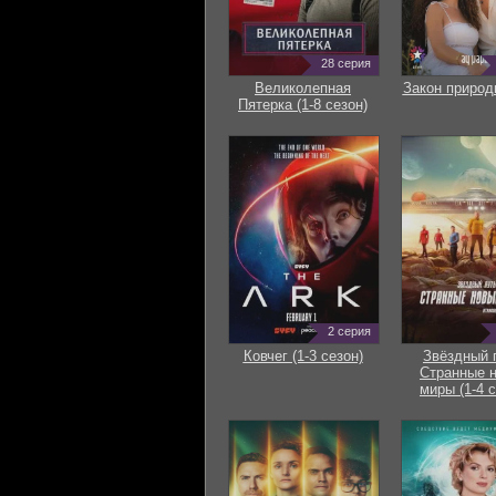
28 серия
Великолепная
Закон природ
Пятерка (1-8 сезон)
2 серия
Ковчег (1-3 сезон)
Звёздный 
Странные 
миры (1-4 с