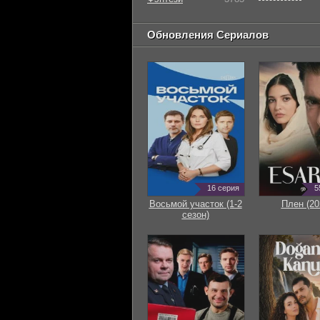
Обновления Сериалов
16 серия
5
Восьмой участок (1-2
Плен (20
сезон)