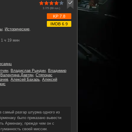
3.7/5 (
69
гол.)
KP 7.8
IMDB 6.9
ы
,
Исторические
,
1 ч 19 мин
есаянц
тчян
,
Владислав Рындин
,
Владимир
,
Валентина Давтян
,
Стяпонас
ачев
,
Алексей Бахарь
,
Алексей
кис
в самый разгар штурма одного из
 Арменаку было приказано вывести
ить Арменаку, прежде чем он с
 гуманность своей миссии.