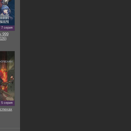
7 серия
н 999
026)
5 серия
оспехах