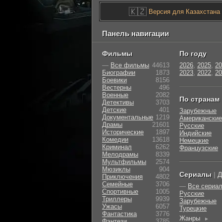
🇰🇿
Версия для Казахстана
Панель навигации
Фильмы
По году
—
Все фильмы
44613
2026
,
2025
,
20
Биографии
1873
2023
,
2022
,
20
Боевики
8156
Вестерны
496
Военные
2082
По странам
Детективы
3703
Детские
401
Зарубежные
Документальные
1219
Американские
Драмы
21601
Русские
Исторические
1897
Индийские
Комедии
13618
Немецкие
Криминал
6262
Французские
Мелодрамы
8339
Мультфильмы
2574
Мюзиклы
904
Сериалы
|
Д
Приключения
4802
Семейные
3706
—
Все сериа
Cпортивные
1005
Русские
Триллеры
9939
Зарубежные
Ужасы
6057
Турецкие
Фантастика
3776
Жанры
►
Фэнтези
3785