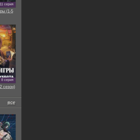
11 серия
ры (1-5
8 серия
2 сезон)
все