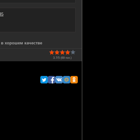
45
) в хорошем качестве
3.7/5 (
69
гол.)