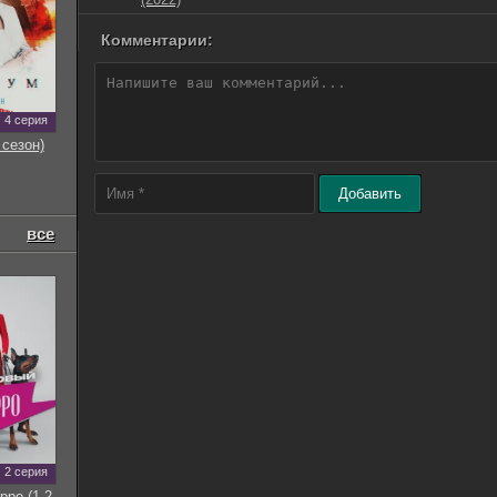
Комментарии:
4 серия
 сезон)
Добавить
все
2 серия
рро (1-2