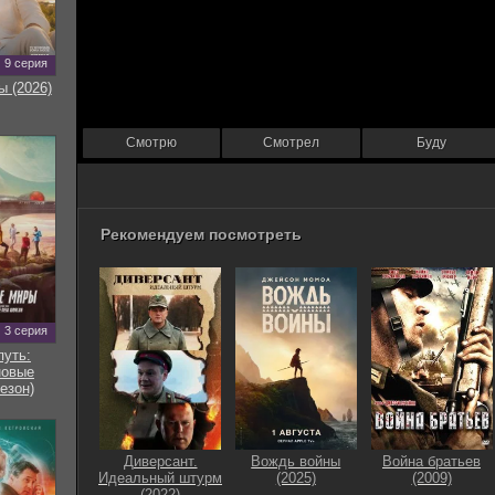
9 серия
ы (2026)
Смотрю
Смотрел
Буду
Рекомендуем посмотреть
3 серия
путь:
новые
езон)
Диверсант.
Вождь войны
Война братьев
Идеальный штурм
(2025)
(2009)
(2022)