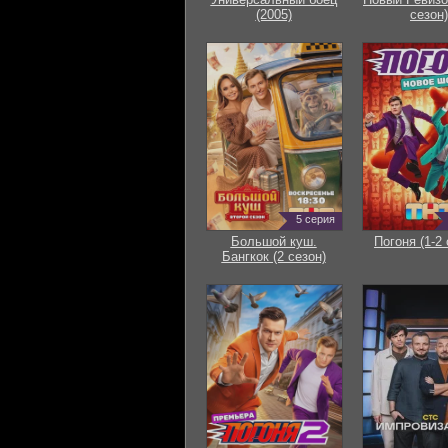
(2005)
сезон)
5 серия
Большой куш.
Погоня (1-2 
Бангкок (2 сезон)