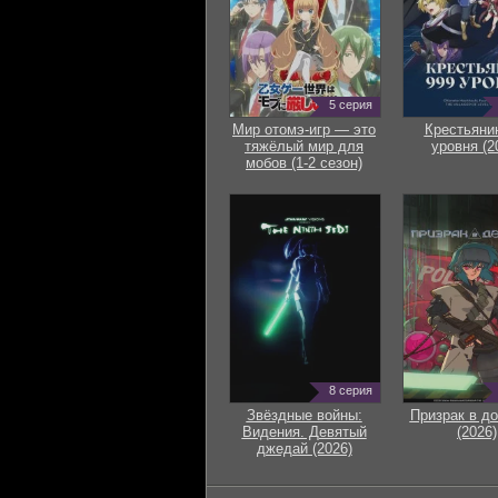
5 серия
Мир отомэ-игр — это
Крестьяни
тяжёлый мир для
уровня (2
мобов (1-2 сезон)
8 серия
Звёздные войны:
Призрак в д
Видения. Девятый
(2026)
джедай (2026)