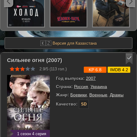
🇰🇿
Версия для Казахстана
Сильнее огня (2007)
2.9/5 (
113
гол.)
KP 6.8
IMDB 4.2
Год выпуска:
2007
Страна:
Россия
,
Украина
Жанр:
Боевики
,
Военные
,
Драмы
Качество:
SD
1 сезон 4 серия