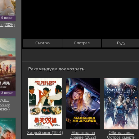
9 серия
ы (2026)
Смотрю
Смотрел
Буду
Рекомендуем посмотреть
3 серия
путь:
новые
езон)
Хитрый мозг (1991)
Малышка на
Обитель зла:
драйве (2022)
Остров смерти