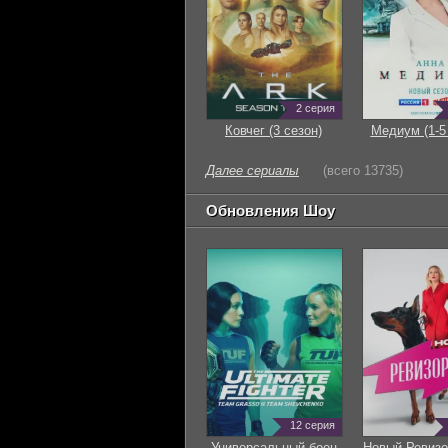
2 серия
Ковчег (3 сезон)
Медиум (1-5
Далее сериалы
(всего 13735)
Обновления Шоу
12 серия
Универсальный боец
Новый Ревизо