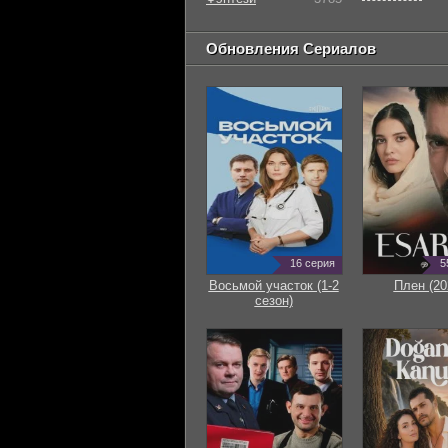
Обновления Сериалов
16 серия
5
Восьмой участок (1-2
Плен (20
сезон)