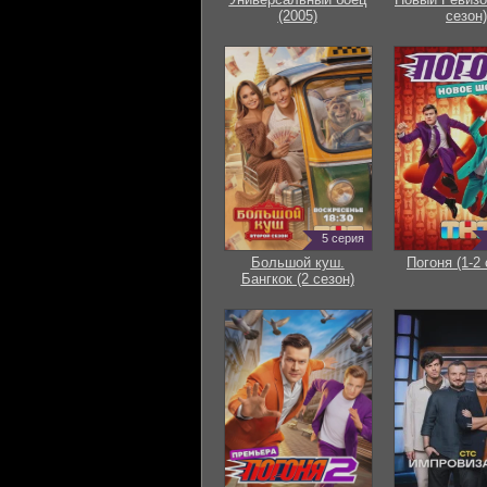
(2005)
сезон)
5 серия
Большой куш.
Погоня (1-2 
Бангкок (2 сезон)