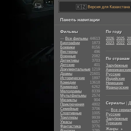
🇰🇿
Версия для Казахстана
Панель навигации
Фильмы
По году
—
Все фильмы
44613
2026
,
2025
,
20
Биографии
1873
2023
,
2022
,
20
Боевики
8156
Вестерны
496
Военные
2082
По странам
Детективы
3703
Детские
401
Зарубежные
Документальные
1219
Американские
Драмы
21601
Русские
Исторические
1897
Индийские
Комедии
13618
Немецкие
Криминал
6262
Французские
Мелодрамы
8339
Мультфильмы
2574
Мюзиклы
904
Сериалы
|
Д
Приключения
4802
Семейные
3706
—
Все сериа
Cпортивные
1005
Русские
Триллеры
9939
Зарубежные
Ужасы
6057
Турецкие
Фантастика
3776
Жанры
►
Фэнтези
3785