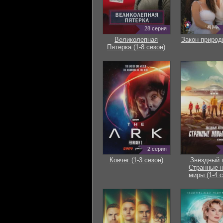
28 серия
Великолепная
Закон природ
Пятерка (1-8 сезон)
2 серия
Ковчег (1-3 сезон)
Звёздный 
Странные 
миры (1-4 с