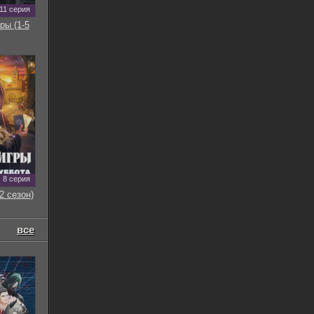
11 серия
ры (1-5
8 серия
2 сезон)
все