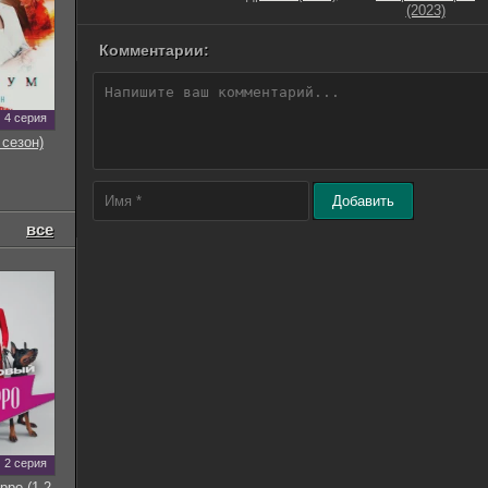
(2023)
Комментарии:
4 серия
 сезон)
Добавить
все
2 серия
рро (1-2