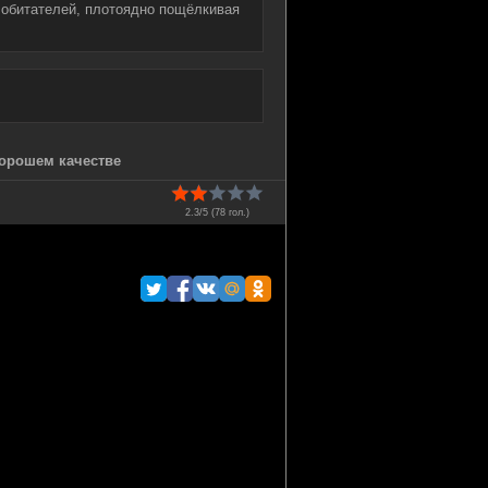
 обитателей, плотоядно пощёлкивая
хорошем качестве
2.3/5 (
78
гол.)