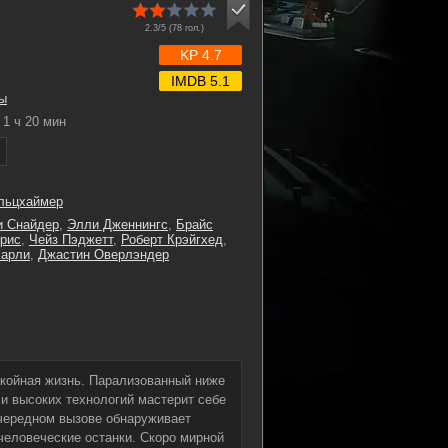
2.3/5 (
78
гол.)
KP 4.7
IMDB 5.1
ы
1 ч 20 мин
льцхаймер
и Снайдер
,
Элли Дженнингс
,
Брайс
рис
,
Чейз Пэджетт
,
Роберт Крэйгхед
,
Карли
,
Джастин Оверлэндер
койная жизнь. Парализованный ниже
и высоких технологий мастерит себе
очередном вызове обнаруживает
человеческие останки. Скоро мирной