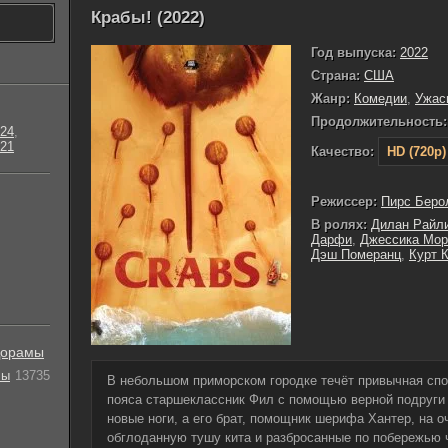
Крабы! (2022)
Год выпуска:
2022
Страна:
США
Жанр:
Комедии
,
Ужас
Продолжительность:
24
,
21
Качество:
HD (720p)
Режиссер:
Пирс Беро
В ролях:
Дилан Райл
Дарфи
,
Джессика Мор
Дэш Померанц
,
Курт 
орамы
лы
13735
В небольшом приморском городке течёт привычная спо
пояса старшеклассник Фил с помощью верной подруги 
новые ноги, а его брат, помощник шерифа Хантер, на 
обглоданную тушу кита и разбросанные по побережью 