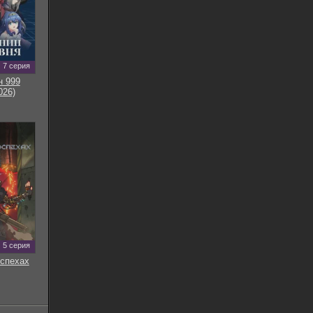
7 серия
н 999
026)
5 серия
оспехах