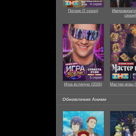
4 серия
Погоня (2 сезон)
Импровизато
сезон)
6 серия
Игра вслепую (2026)
Мастер игры (
Обновления Аниме