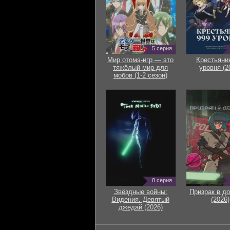
5 серия
Мир отомэ-игр — это
Крестьяни
тяжёлый мир для
уровня (2
мобов (1-2 сезон)
8 серия
Звёздные войны:
Призрак в д
Видения. Девятый
(2026)
джедай (2026)