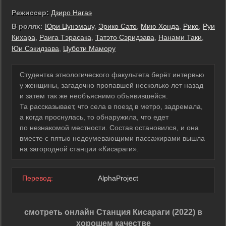
Режиссер:
Дзиро Нагаэ
В ролях:
Юри Цунэмацу
,
Эрико Сато
,
Мию Хонда
,
Рико
,
Руи
Кихара
,
Раига Тэрасака
,
Татэто Сэридзава
,
Нанами Таки
,
Юи Сэкидзава
,
Цуботи Мамору
Студентка этнологического факультета берёт интервью
у женщины, загадочно пропавшей несколько лет назад
и затем так же необъяснимо объявившейся.
Та рассказывает, что села в поезд в метро, задремала,
а когда проснулась, то обнаружила, что едет
по незнакомой местности. Состав остановился, и она
вместе с пятью недоумевающими пассажирами вышла
на загородной станции «Кисараги».
Перевод:
AlphaProject
смотреть онлайн Станция Кисараги (2022) в
хорошем качестве