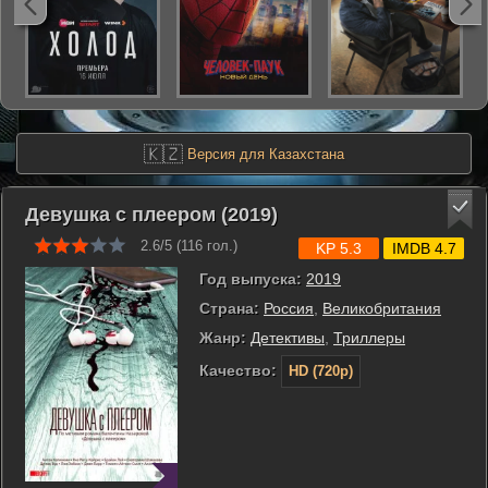
🇰🇿
Версия для Казахстана
Девушка с плеером (2019)
2.6/5 (
116
гол.)
KP 5.3
IMDB 4.7
Год выпуска:
2019
Страна:
Россия
,
Великобритания
Жанр:
Детективы
,
Триллеры
Качество:
HD (720p)