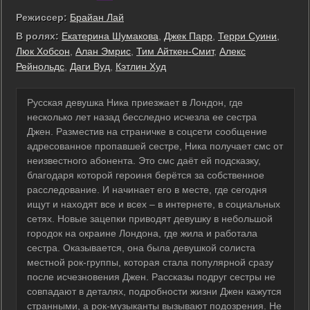
Режиссер:
Брайан Лай
В ролях:
Екатерина Шумакова
,
Джек Парр
,
Терри Суини
,
Люк Хобсон
,
Алан Эмрис
,
Тим Айткен-Смит
,
Алекс
Рейнольдс
,
Даги Вуд
,
Кэтлин Худ
Русская девушка Ника приезжает в Лондон, где
несколько лет назад бесследно исчезла ее сестра
Джен. Разместив на страничке в соцсети сообщение
адресованное пропавшей сестре, Ника получает смс от
неизвестного абонента. Это смс даёт ей подсказку,
благодаря которой героиня берётся за собственное
расследование. И начинает его в месте, где сегодня
ищут и находят все и всех – в интернете, в социальных
сетях. Новые зацепки приводят девушку в небольшой
городок на окраине Лондона, где жила и работала
сестра. Оказывается, она была девушкой солиста
местной рок-группы, которая стала популярной сразу
после исчезновения Джен. Рассказы подруг сестры не
совпадают в деталях, подробности жизни Джен кажутся
странными, а рок-музыканты вызывают подозрения. Не