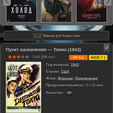
🇰🇿
Версия для Казахстана
Пункт назначения — Токио (1943)
3.4/5 (
106
гол.)
KP 6.6
IMDB 7.1
Год выпуска:
1943
Страна:
США
Жанр:
Военные
,
Приключения
Продолжительность:
2 ч 15 мин
Качество:
SD