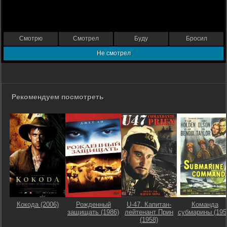
Смотрю
Смотрел
Буду
Бросил
Не смотрел
Рекомендуем посмотреть
Кокода (2006)
Рожденный
U-47. Капитан-
Команда
защищать (1986)
лейтенант Прин
субмарины (195
(1958)