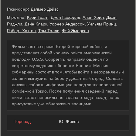
Режиссер:
Дэлмер Дэйвс
В ролях:
Кэри Грант
,
Джон Гарфилд
,
Алан Хейл
,
Джон
Риджли
,
Дэйн Кларк
,
Уорнер Андерсон
,
Уильям Принц
,
Роберт Хаттон
,
Том Талли
,
Фэй Эмерсон
Фильм снят во время Второй мировой войны, и
представляет собой хронику рейса американской
подлодки U.S.S. Copperfin, направляющейся по
секретному заданию к берегам Японии. Миссия
субмарины состоит в том, чтобы войти в неохраняемый
залив и выгрузить на берегу десантный отряд. Солдаты
должны собрать информацию перед запланированной
бомбежкой Токио. После получения сведений перед
ними встает непосильная задача отхода назад, но их
присутствие уже обнаружено японцами.
Перевод:
Ю. Живов