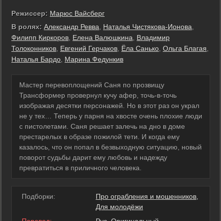
Режиссер:
Марюс Вайсберг
В ролях:
Александр Ревва
,
Наталья Чистякова-Ионова
,
Филипп Киркоров
,
Елена Валюшкина
,
Владимир
Толоконников
,
Евгений Герчаков
,
Ёла Санько
,
Ольга Благая
,
Наталья Бардо
,
Марина Федункив
Мастер перевоплощений Саня по прозвищу
Трансформер провернул кучу афер, точь-в-точь
изображая десятки персонажей. Но в этот раз он украл
не у тех… Теперь у парня на хвосте очень плохие люди
с пистолетами. Саня решает залечь на дно в доме
престарелых в образе пожилой тети. И когда ему
казалось, что он попал в безвыходную ситуацию, новый
поворот судьбы дарит ему любовь и надежду
превратиться в приличного человека.
Подборки:
Про ограбления и мошенников
,
Для молодёжи