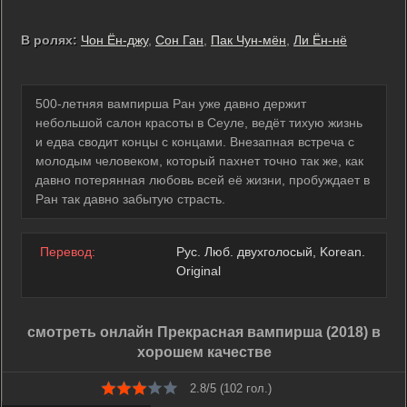
В ролях:
Чон Ён-джу
,
Сон Ган
,
Пак Чун-мён
,
Ли Ён-нё
500-летняя вампирша Ран уже давно держит
небольшой салон красоты в Сеуле, ведёт тихую жизнь
и едва сводит концы с концами. Внезапная встреча с
молодым человеком, который пахнет точно так же, как
давно потерянная любовь всей её жизни, пробуждает в
Ран так давно забытую страсть.
Перевод:
Рус. Люб. двухголосый, Korean.
Original
смотреть онлайн Прекрасная вампирша (2018) в
хорошем качестве
2.8/5 (
102
гол.)