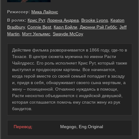
Режиссер:
Мика Лайонс
В ролях:
Крис Рут
,
Лорена Андреа
,
Brooke Lyons
,
Keaton
Bradbury
,
Connie Best
,
Карл Бэйли
,
Джонни Рэй Гиббс
,
Jeff
Martin
,
Мэтт Уильямс
,
Swayde McCoy
Действие фильма разворачивается в 1866 году, где-то в
Техасе. В центре сюжета мужчина по имени Расти
Чайлдресс. Его роль исполняет Крис Рут, который также
выступил и продюсером картины. Все начинается,
когда герой вместе со своей семьей попадает в засаду
и, придя в себя, обнаруживает своего сына мертвым, а
жену – похищенной. Отчаянно нуждаясь в помощи,
Расти неохотно объединяется с индейской девушкой,
которая соглашается помочь ему спасти жену из рук
бандитов.
Перевод:
Megogo, Eng.Original