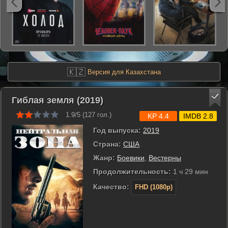
🇰🇿
Версия для Казахстана
Гиблая земля (2019)
1.9/5 (
127
гол.)
KP 4.4
IMDB 2.8
Год выпуска:
2019
Страна:
США
Жанр:
Боевики
,
Вестерны
Продолжительность:
1 ч 29 мин
Качество:
FHD (1080p)