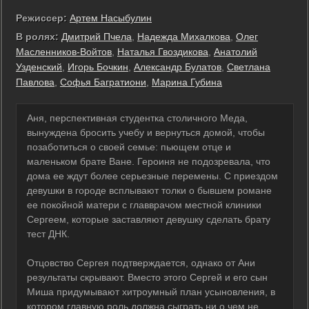
Режиссер:
Артем Насыбулин
В ролях:
Дмитрий Пчела
,
Надежда Михалкова
,
Олег
Масленников-Войтов
,
Наталья Гвоздикова
,
Анатолий
Узденский
,
Игорь Бочкин
,
Александр Булатов
,
Светлана
Павлова
,
Софья Багратиони
,
Марина Губина
Аня, перспективная студентка столичного Меда,
вынуждена бросить учебу и вернуться домой, чтобы
позаботиться о своей семье: пьющем отце и
маленьком брате Ване. Героиня не подозревала, что
дома ее ждут более серьезные перемены. С приездом
девушки в городе всплывают толки о бывшем романе
ее покойной матери с главврачом местной клиники
Сергеем, которые заставляют девушку сделать брату
тест ДНК.
Отцовство Сергея подтверждается, однако от Ани
результаты скрывают. Вместо этого Сергей и его сын
Миша придумывают хитроумный план усыновления, в
котором главную роль должна сыграть ни о чем не