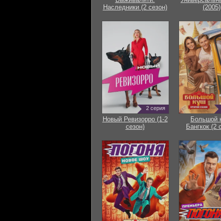
Наследники (2 сезон)
(2005)
2 серия
Новый Ревизорро (1-2
Большой 
сезон)
Бангкок (2 