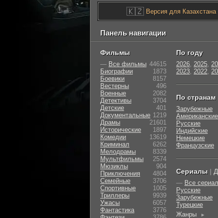
🇰🇿
Версия для Казахстана
Панель навигации
Фильмы
По году
—
Все фильмы
44615
2026
,
2025
,
20
Биографии
1873
2023
,
2022
,
20
Боевики
8157
Вестерны
496
Военные
2082
По странам
Детективы
3704
Детские
401
Зарубежные
Документальные
1219
Американские
Драмы
21601
Русские
Исторические
1897
Индийские
Комедии
13619
Немецкие
Криминал
6262
Французские
Мелодрамы
8339
Мультфильмы
2574
Мюзиклы
904
Сериалы
|
Д
Приключения
4804
Семейные
3706
—
Все сериа
Cпортивные
1005
Русские
Триллеры
9939
Зарубежные
Ужасы
6057
Турецкие
Фантастика
3776
Жанры
►
Фэнтези
3786