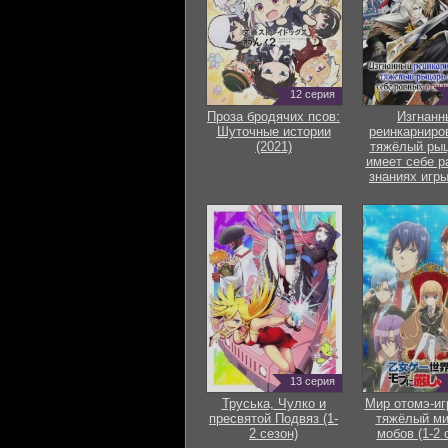
12 серия
Проза бродячих псов:
Изгнанн
Шуточные истории
реинкарниро
(2021)
тяжёлый рыц
имеет себе р
знаниях игры
13 серия
Труська, Чулко и
Мир отомэ-иг
пресвятой Подвяз (1-
тяжёлый ми
2 сезон)
мобов (1-2 