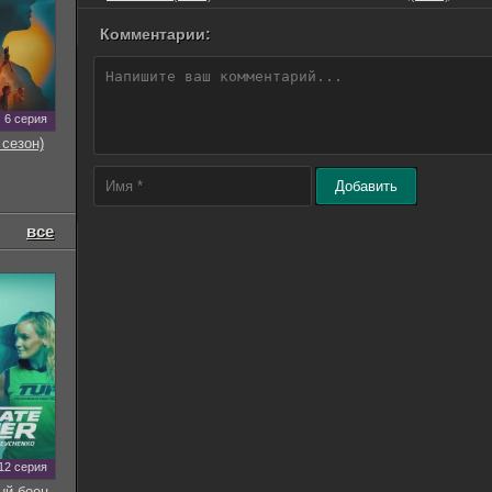
Комментарии:
6 серия
 сезон)
Добавить
все
12 серия
ый боец