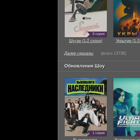
8 серия
Шугар (1-2 сезон)
Укрытие (1-3
Далее сериалы
(всего 13736)
Обновления Шоу
1 серия
Выживалити.
Универсальн