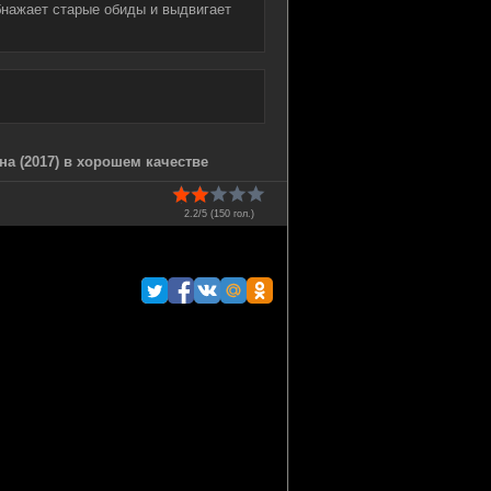
бнажает старые обиды и выдвигает
на (2017) в хорошем качестве
2.2/5 (
150
гол.)