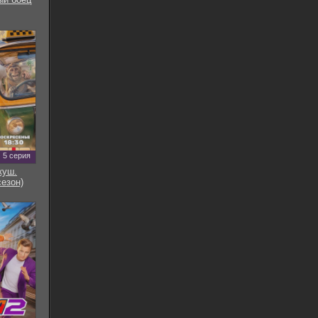
5 серия
куш.
сезон)