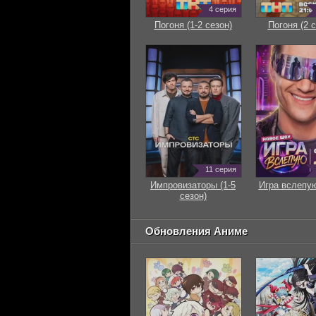
4 серия
Погоня (1-2 сезон)
Погоня (2 с
11 серия
Импровизаторы (1-5
Игра вслепую
сезон)
Обновления Аниме