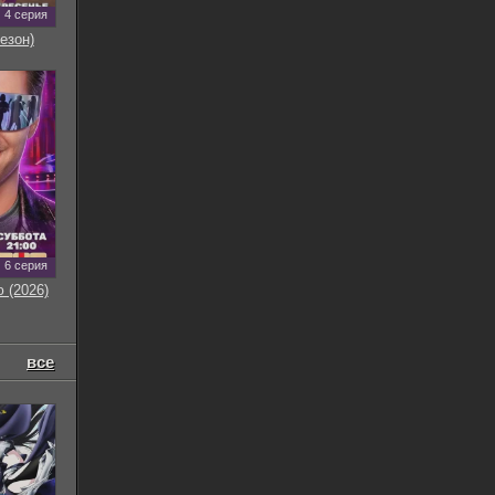
4 серия
езон)
6 серия
 (2026)
все