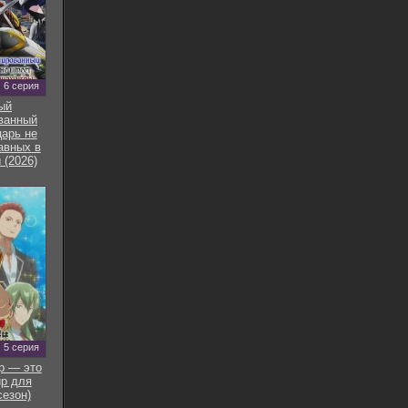
6 серия
ый
ванный
арь не
авных в
 (2026)
5 серия
р — это
р для
сезон)