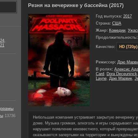
Резня на вечеринке у бассейна (2017)
Год выпуска:
2017
Страна:
США
Жанр:
Комедии
,
Ужас
Продолжительность:
24
,
21
Качество:
HD (720p)
Режиссер:
Дрю Марв
В ролях:
Алексис Ад
Card
,
Dora Deceuninck
Layne
,
Дрю Марвик
,
J
орамы
лы
13736
Небольшая компания устраивает закрытую вечеринку у
доме. Музыка громкая, алкоголь и игры скрадывают н
нарушает появление неизвестного, который превращает 
оказываются запертыми на территории и вынуждены ис