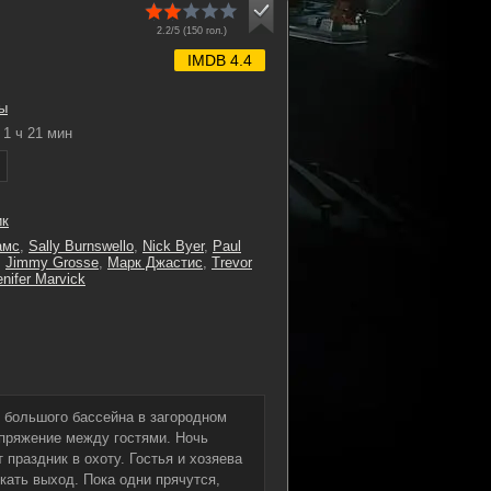
2.2/5 (
150
гол.)
IMDB 4.4
ы
1 ч 21 мин
ик
амс
,
Sally Burnswello
,
Nick Byer
,
Paul
,
Jimmy Grosse
,
Марк Джастис
,
Trevor
enifer Marvick
 большого бассейна в загородном
апряжение между гостями. Ночь
праздник в охоту. Гостья и хозяева
кать выход. Пока одни прячутся,