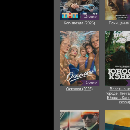
13 серия
Коп-звезда (2026)
Похищение 
1 серия
Осколки (2026)
Власть в н
городе. Книга
Юность Кэне
сезон)