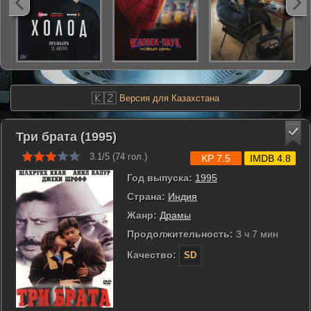
🇰🇿
Версия для Казахстана
Три брата (1995)
3.1/5 (
74
гол.)
KP 7.5
IMDB 4.8
Год выпуска:
1995
Страна:
Индия
Жанр:
Драмы
Продолжительность:
3 ч 7 мин
Качество:
SD