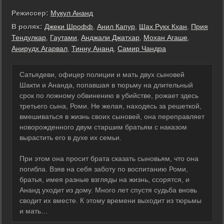
Режиссер:
Мукул Ананд
В ролях:
Джеки Шрофф
,
Анил Капур
,
Шах Рукх Кхан
,
Прия
Тендулкар
,
Гаутами
,
Анджали Джатхар
,
Мохан Агаше
,
Анирудх Агарвал
,
Тинну Ананд
,
Самир Чандра
Сатьядеви, офицер полиции и мать двух сыновей
Шакти и Ананда, попавшая в тюрьму на длительный
срок по ложному обвинению в убийстве, рожает здесь
третьего сына, Роми. Не желая, находясь за решеткой,
вмешиваться в жизнь своих сыновей, она переправляет
новорожденного двум старшим братьям с наказом
вырастить его в духе их семьи.
При этом она просит брата сказать сыновьям, что она
погибла. Взяв на себя заботу по воспитанию Роми,
братья, имея разные взгляды на жизнь, ссорятся, и
Ананд уходит из дому. Много лет спустя судьба вновь
сводит их вместе. К этому времени выходит из тюрьмы
и мать…