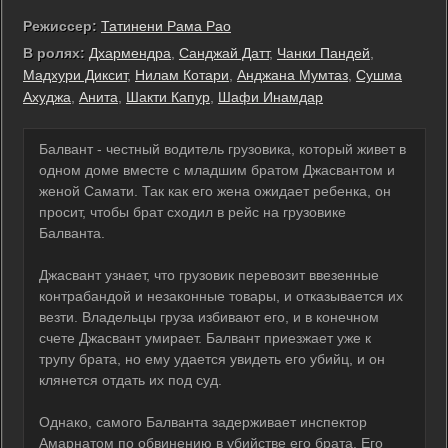
Режиссер:
Татинени Рама Рао
В ролях:
Дхармендра
,
Санджай Датт
,
Чанки Пандей
,
Мадхури Диксит
,
Нилам Котари
,
Анджана Мумтаз
,
Сушма
Ахуджа
,
Анита
,
Шакти Капур
,
Шафи Инамдар
Балвант - честный водитель грузовика, который живет в
одном доме вместе с младшим братом Джасвантом и
женой Самати. Так как его жена ожидает ребенка, он
просит, чтобы брат сходил в рейс на грузовике
Балванта.
Джасвант узнает, что грузовик перевозит ввезенные
контрабандой и незаконные товары, и отказывается их
везти. Владельцы груза избивают его, и в конечном
счете Джасвант умирает. Балвант приезжает уже к
трупу брата, но ему удается увидеть его убийц, и он
клянется отдать их под суд.
Однако, самого Балванта задерживает инспектор
Амарнатом по обвинению в убийстве его брата. Его