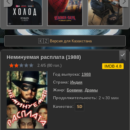
🇰🇿
Версия для Казахстана
Неминуемая расплата (1988)
2.4/5 (
80
гол.)
IMDB 4.8
Год выпуска:
1988
Страна:
Индия
Жанр:
Боевики
,
Драмы
Продолжительность:
2 ч 30 мин
Качество:
SD