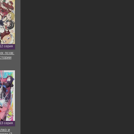
12 серия
их псов:
стории
13 серия
улко и