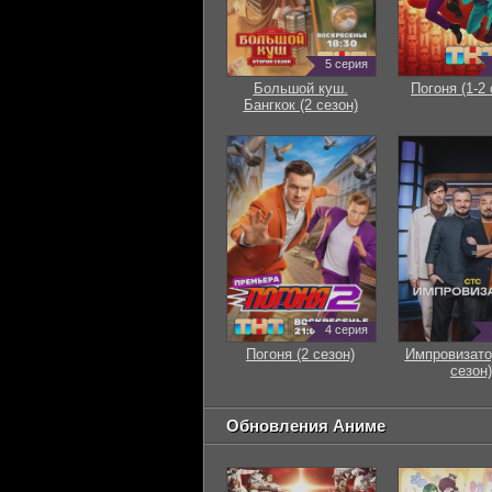
5 серия
Большой куш.
Погоня (1-2 
Бангкок (2 сезон)
4 серия
Погоня (2 сезон)
Импровизато
сезон)
Обновления Аниме