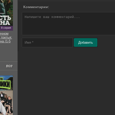
Комментарии:
8 серия
очном
 третья:
на (1-5
Добавить
все