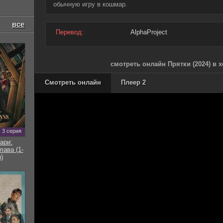
обычную игру в кошмар.
все
Перевод:
AlphaProject
смотреть онлайн Прятки (2024) в 
Смотреть онлайн
Плеер 2
3 серия
ари:
ава (1-
)