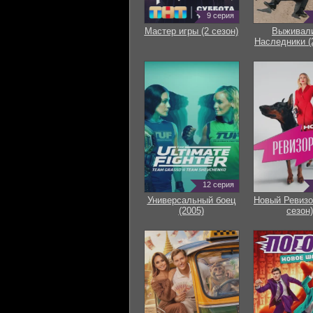
9 серия
Мастер игры (2 сезон)
Выживали
Наследники (
12 серия
Универсальный боец
Новый Ревизо
(2005)
сезон)