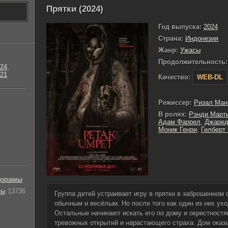
Прятки (2024)
Год выпуска:
2024
Страна:
Индонезия
Жанр:
Ужасы
Продолжительность:
24
,
21
Качество:
WEB-DL
Режиссер:
Ризал Ман
В ролях:
Рэнди Март
Адам Фаррел
,
Джаред
Моник Генри
,
Гилберт
орамы
лы
13736
Группа детей устраивает игру в прятки в заброшенном
обычным и весёлым. Но после того как один из них ухо
Остальные начинают искать его по дому и окрестност
тревожных открытий и нарастающего страха. Дом оказ