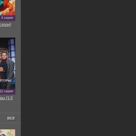
4 серия
сезон)
11 серия
ры (1-5
все