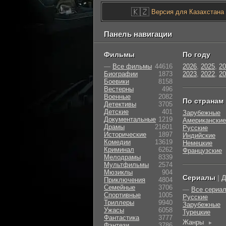
🇰🇿
Версия для Казахстана
Панель навигации
Фильмы
По году
—
Все фильмы
44616
2026
,
2025
,
20
Биографии
1873
2023
,
2022
,
20
Боевики
8158
Вестерны
496
Военные
2082
По странам
Детективы
3705
Детские
401
Зарубежные
Документальные
1219
Американские
Драмы
21601
Русские
Исторические
1897
Индийские
Комедии
13619
Немецкие
Криминал
6262
Французские
Мелодрамы
8339
Мультфильмы
2574
Мюзиклы
904
Сериалы
|
Д
Приключения
4804
Семейные
3706
—
Все сериа
Cпортивные
1005
Русские
Триллеры
9940
Зарубежные
Ужасы
6058
Турецкие
Фантастика
3777
Жанры
►
Фэнтези
3786