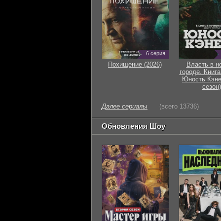
6 серия
Похищение (2026)
Власть в н
городе. Книга
Юность Кэне
сезон)
Далее сериалы
(всего 13736)
Обновления Шоу