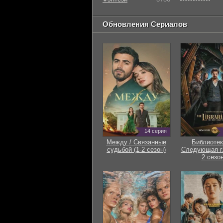
Обновления Сериалов
14 серия
Между / Связанные
Библиотек
судьбой (1-2 сезон)
Следующая гл
2 сезон