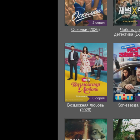
2 серия
Осколки (2026)
Чеболь пр
детектива (1-
8 серия
Возможная любовь
Коп-звезда 
(2026)