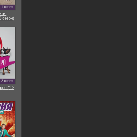
1 серия
ти.
2 сезон)
2 серия
рро (1-2