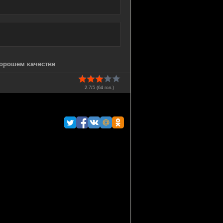
хорошем качестве
2.7/5 (
64
гол.)