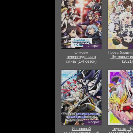
17 серия
О моём
Проза бродяч
перерождении в
Шуточные и
слизь (1-4 сезон)
(2021)
6 серия
Изгнанный
Труська, Ч