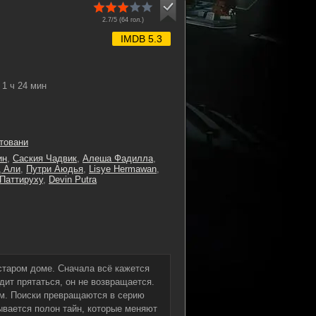
2.7/5 (
64
гол.)
IMDB 5.3
1 ч 24 мин
товани
ин
,
Саския Чадвик
,
Алеша Фадилла
,
 Али
,
Путри Аюдья
,
Lisye Hermawan
,
 Паттируху
,
Devin Putra
 старом доме. Сначала всё кажется
дит прятаться, он не возвращается.
ям. Поиски превращаются в серию
ывается полон тайн, которые меняют