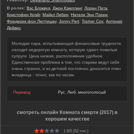
Режиссер:
Devanand Shanmugam
В ролях:
Вэс Блэквуд
,
Джон Кэмплинг
,
Лорен Пета
,
Кристофер Крэйг
,
Майкл Либер
,
Натали Энн Пэрри
,
Фредерик фон Люттишау
,
Jonny Pert
,
Topher Cox
,
Антония
Дейвис
Молодая пара, испытывающая финансовые трудности,
находит недорогую комнату, которую сдают пожилые
супруги. Цена низкая, расположение удобное.
Единственная проблема в том, что старики ведут себя
очень странно, и из детской постоянно доносится плач
младенца - точно, как по часам.
Перевод:
Рус. Люб. многоголосый
смотреть онлайн Комната смерти (2017) в
хорошем качестве
1.8/5 (
52
гол.)