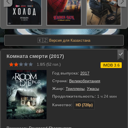
🇰🇿
Версия для Казахстана
Комната смерти (2017)
1.8/5 (
52
гол.)
IMDB 3.6
Год выпуска:
2017
Страна:
Великобритания
Жанр:
Триллеры
,
Ужасы
Продолжительность:
1 ч 24 мин
Качество:
HD (720p)