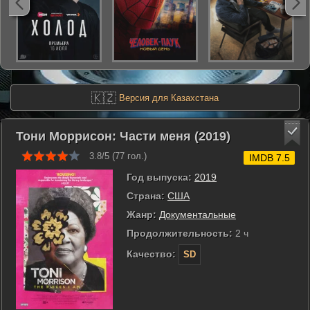
🇰🇿
Версия для Казахстана
Тони Моррисон: Части меня (2019)
3.8/5 (
77
гол.)
IMDB 7.5
Год выпуска:
2019
Страна:
США
Жанр:
Документальные
Продолжительность:
2 ч
Качество:
SD