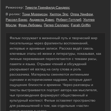
Режиссер:
Тимоти Гринфилд-Сандерс
В ролях:
Тони Моррисон
,
Хилтон Элс
,
Опра Уинфри
,
Рассел Бэнкс
,
Анджела Дэвис
,
Роберт Готтлиб
,
Уолтер
Мосли
,
Фран Лебовиц
,
Питер Селларс
,
Farah Griffin
Фильм погружает в жизненный путь и творческий мир
писательницы через фрагменты воспоминаний,
интервью и архивные записи. Рассказ ведёт сквозь
ключевые этапы её жизни и литературы, показывая, как
личные переживания переплетаются с темами расы,
памяти и языка. Отрывки чтений и обсуждений
раскрывают её взгляд на силу слова и роль
рассказчика. Материалы сменяются интимными
сценами и историческими кадрами, которые дают
ощущение близости и времени. Через разговоры и
тексты выстраивается портрет автора как мыслителя,
чьи произведения формируют общественный и
культурный контекст. Фильм оставляет пространство
для размышлений о том, как отдельные «части»
складываются в целое.