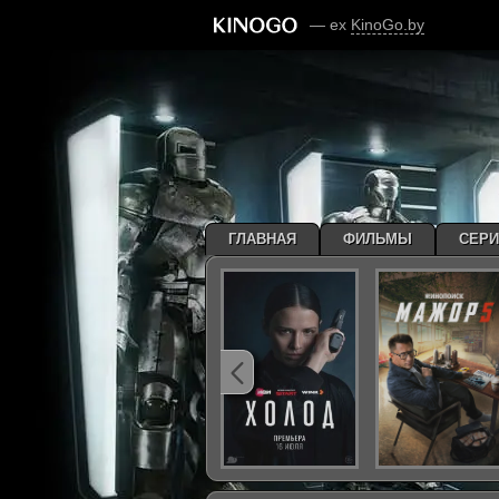
— ex
KinoGo.by
ГЛАВНАЯ
ФИЛЬМЫ
СЕР