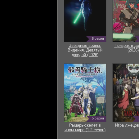
8 серия
Звёздные войны:
Призрак в д
Видения. Девятый
(2026)
джедай (2026)
5 серия
Рыцарь-скелет в
Игра лжецов
ином мире (1-2 сезон)