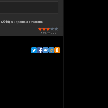
 (2019) в хорошем качестве
2.5/5 (
111
гол.)