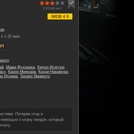
2.5/5 (
111
гол.)
IMDB 4.9
зи
1 ч 32 мин
p)
амото
ай
,
Мами Фудзиока
,
Хидэо Исигуро
,
асу
,
Канон Мияхара
,
Кодзи Накамура
,
и Ядзима
,
Тихиро Ямамото
остями. Потеряв отца и
 помощью к клану ниндзя, который
плату.