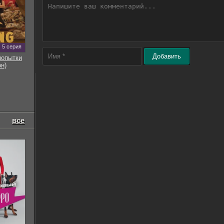
5 серия
Добавить
попытки
он)
все