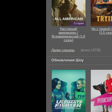
5 серия
Настоящий
Не с первой 
американец /
(1-5 сез
Всеамериканский (1-8
сезон)
Далее сериалы
(всего 13735)
Обновления Шоу