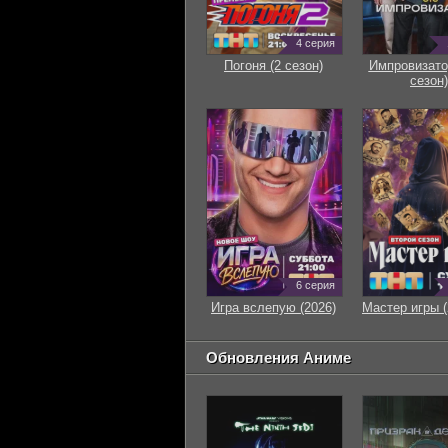
4 серия
Погоня (2 сезон)
Импровизато
сезон)
6 серия
Игра вслепую (2026)
Мастер игры (
Обновления Аниме