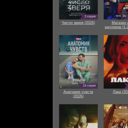
3 серия
Число зверя (2026)
Магазин 
киллеров (1-2
16 серия
Анатомия чувств
Лаки (20
(2026)