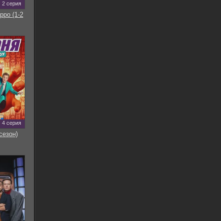
2 серия
рро (1-2
4 серия
сезон)