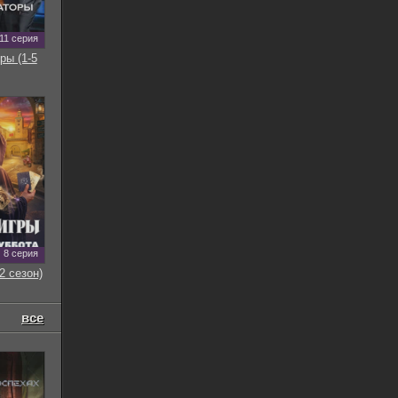
11 серия
ры (1-5
8 серия
2 сезон)
все