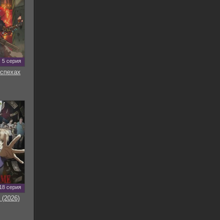
5 серия
оспехах
18 серия
 (2026)