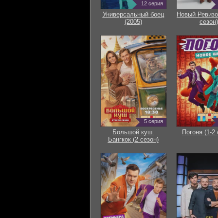
12 серия
Универсальный боец
Новый Ревизо
(2005)
сезон)
5 серия
Большой куш.
Погоня (1-2 
Бангкок (2 сезон)