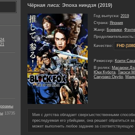
Чёрная лиса: Эпоха ниндзя (2019)
Год выпуска:
2019
Страна:
Япония
Жанр:
Боевики
,
Фэнте
Продолжительность:
24
,
21
Качество:
FHD (1080
Режиссер:
Коити Сак
В ролях:
Масаюки Дэ
Юки Кубота
,
Такэси М
Сакурако Окубо
,
Маим
орамы
лы
13735
Мия с детства обладает сверхъестественными способн
преследуемая его убийцами, она решает обратиться за
может выполнить любое задание за соответствующую 