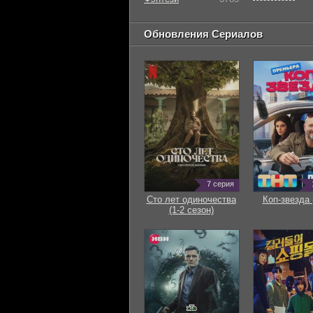
Обновления Сериалов
7 серия
Сто лет одиночества
Коп-звезда 
(1-2 сезон)