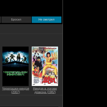
Бросил
Не смотрел
Черепашки-ниндзя
Ниндзя в логове
(2007)
дракона (1982)