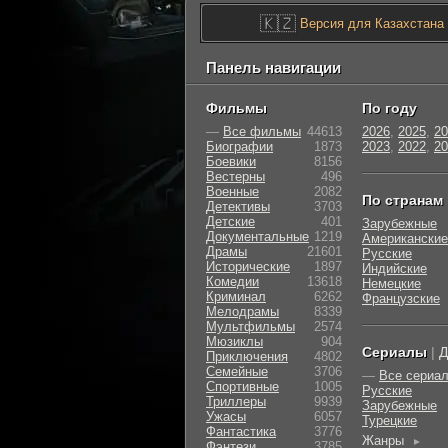
🇰🇿
Версия для Казахстана
Панель навигации
Фильмы
По году
—
Все фильмы
44613
2026
,
2025
,
20
Биографии
1873
2023
,
2022
,
20
Боевики
8156
Вестерны
496
Военные
2082
По странам
Детективы
3703
Детские
401
Зарубежные
Документальные
1219
Американские
Драмы
21601
Русские
Исторические
1897
Индийские
Комедии
13618
Немецкие
Криминал
6262
Французские
Мелодрамы
8339
Мультфильмы
2574
Мюзиклы
904
Сериалы
|
Д
Приключения
4802
Семейные
3706
—
Все сериа
Cпортивные
1005
Русские
Триллеры
9939
Зарубежные
Ужасы
6057
Турецкие
Фантастика
3776
Жанры
►
Фэнтези
3785