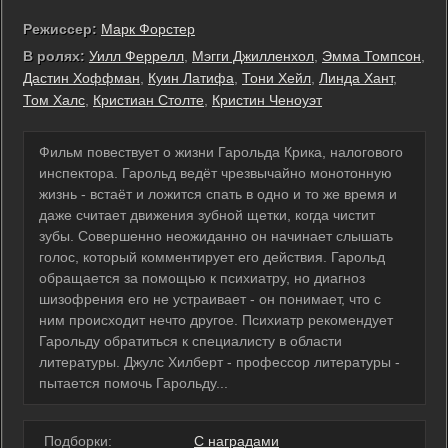
Режиссер:
Марк Форстер
В ролях:
Уилл Феррелл
,
Мэгги Джилленхол
,
Эмма Томпсон
,
Дастин Хоффман
,
Куин Латифа
,
Тони Хейл
,
Линда Хант
,
Том Халс
,
Кристиан Столте
,
Кристин Ченоуэт
Фильм повествует о жизни Гарольда Крика, налогового
инспектора. Гарольд ведёт чрезвычайно монотонную
жизнь - встаёт и ложится спать в одно и то же время и
даже считает движения зубной щетки, когда чистит
зубы. Совершенно неожиданно он начинает слышать
голос, который комментирует его действия. Гарольд
обращается за помощью к психиатру, но диагноз
шизофрения его не устраивает - он понимает, что с
ним происходит нечто другое. Психиатр рекомендует
Гарольду обратиться к специалисту в области
литературы. Джулс Хилберт - профессор литературы -
пытается помочь Гарольду...
Подборки:
С наградами