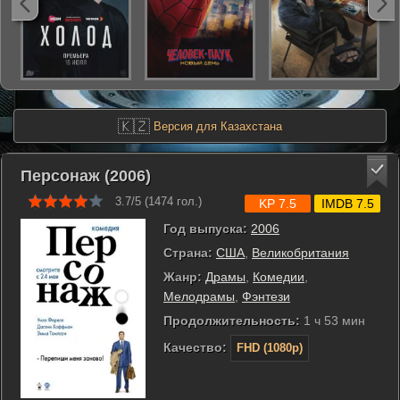
🇰🇿
Версия для Казахстана
Персонаж (2006)
3.7/5 (
1474
гол.)
KP 7.5
IMDB 7.5
Год выпуска:
2006
Страна:
США
,
Великобритания
Жанр:
Драмы
,
Комедии
,
Мелодрамы
,
Фэнтези
Продолжительность:
1 ч 53 мин
Качество:
FHD (1080p)