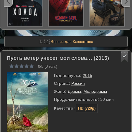
🇰🇿
Версия для Казахстана
Пусть ветер унесет мои слова… (2015)
0/5 (
0
гол.)
Год выпуска:
2015
Страна:
Россия
Жанр:
Драмы
,
Мелодрамы
Продолжительность:
30 мин
Качество:
HD (720p)