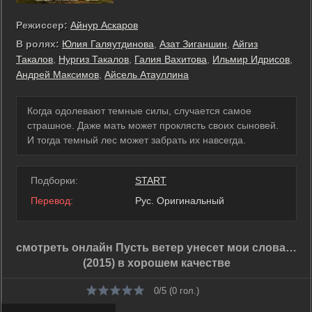
Режиссер:
Айнур Аскаров
В ролях:
Юлия Галяутдинова
,
Азат Зиганшин
,
Айгиз
Такалов
,
Нургиз Такалов
,
Галия Вахитова
,
Ильмир Идрисов
,
Андрей Максимов
,
Айсель Атауллина
Когда одолевают темные силы, случается самое
страшное. Даже мать может проклясть своих сыновей.
И тогда темный лес может забрать их навсегда.
Подборки:
START
Перевод:
Рус. Оригинальный
смотреть онлайн Пусть ветер унесет мои слова…
(2015) в хорошем качестве
0/5 (
0
гол.)