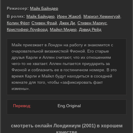
Режиссер:
Майк Байндер
В ролях:
Майк Байндер
,
Ирен Жакоб
,
Мэриэл Хемингуэй
,
Колин Фёрт
,
Стивен Фрай
,
Джек Ди
,
Стивен Маркус
,
Кристофер Лоуфорд
,
Майкл Мидер
,
Дэвид Рейд
Майк приезжает в Лондон на работу и знакомится с
очаровательной визажисткой Фионой. Его старые
друзья Карли и Аллен считают, что их отношениям
чего-то не хватает. Аллен пытается приударить за
Фионой и соблазнить ее в гостиничном номере. В это
время Карли и Майкл будут находиться в соседней
комнате для того, чтобы «зафиксировать факт
измены».
Перевод:
Eng.Original
смотреть онлайн Лондиниум (2001) в хорошем
качестве