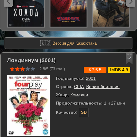
🇰🇿
Версия для Казахстана
Лондиниум (2001)
2.8/5 (
73
гол.)
KP 6.5
IMDB 4.9
Год выпуска:
2001
Страна:
США
,
Великобритания
Жанр:
Комедии
Продолжительность:
1 ч 27 мин
Качество:
SD