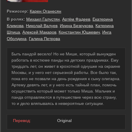
Режиссер:
Карен Оганесян
В ролях:
Михаил Галустян
,
Артём Фадеев
,
Екатерина
Климова
,
Николай Валуев
,
Ирина Безрукова
,
Катерина
Шпица
,
Алексей Макаров
,
Константин Юшкевич
,
Инга
Оболдина
,
Галина Петрова
Быть пандой весело! Но не Мише, который вынужден
работать в костюме панды на детских праздниках. Ему
тридцать лет, он живет в крохотной однушке на окраине
Москвы, и у него нет серьезной работы. Все было так,
пока его не позвали на день рождения к сыну олигарха.
Артему девять лет, и у него есть тайный план, помочь
осуществить который может только Миша. Мальчик и
панда отправляются в путешествие через всю страну,
то и дело вляпываясь в невероятные ситуации.
Перевод:
Original