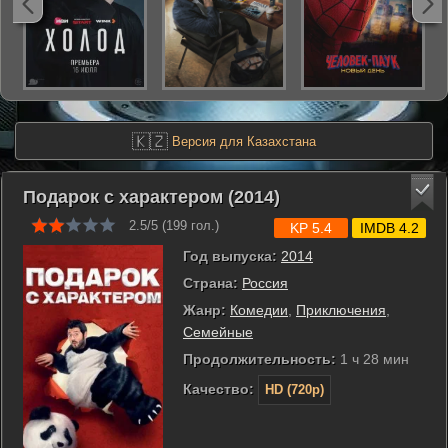
🇰🇿
Версия для Казахстана
Подарок с характером (2014)
2.5/5 (
199
гол.)
KP 5.4
IMDB 4.2
Год выпуска:
2014
Страна:
Россия
Жанр:
Комедии
,
Приключения
,
Семейные
Продолжительность:
1 ч 28 мин
Качество:
HD (720p)