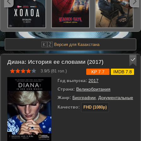
🇰🇿
Версия для Казахстана
Диана: История ее словами (2017)
3.9/5 (
81
гол.)
KP 7.7
IMDB 7.8
Год выпуска:
2017
Страна:
Великобритания
Жанр:
Биографии
,
Документальные
Качество:
FHD (1080p)