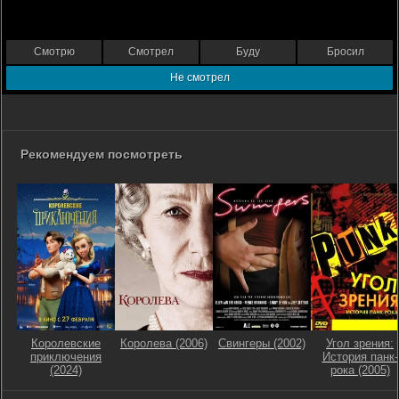
Смотрю
Смотрел
Буду
Бросил
Не смотрел
Рекомендуем посмотреть
Королевские
Королева (2006)
Свингеры (2002)
Угол зрения:
приключения
История панк-
(2024)
рока (2005)