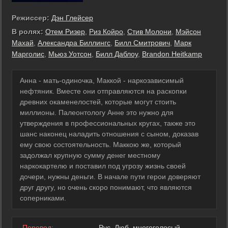
Режиссер:
Дэн Глейсер
В ролях:
Отем Ризер
,
Риз Койро
,
Стив Молони
,
Мэйсон
Махай
,
Александра Биллингс
,
Билл Смитрович
,
Марк
Марголис
,
Мьюз Уотсон
,
Билл Даблоу
,
Brandon Heitkamp
Анна - мать-одиночка, Маккой - наркозависимый
нефтяник. Вместе они отправляются на раскопки
древних окаменелостей, которые могут стоить
миллионы. Палеонтологу Анне это нужно для
утверждения в профессиональных кругах, также это
шанс наконец наладить отношения с сыном, доказав
ему свою состоятельность. Маккою же, который
задолжал крупную сумму денег местному
наркокартелю и поставил под угрозу жизнь своей
дочери, нужны деньги. В начале пути герои доверяют
друг другу, но очень скоро понимают, что являются
соперниками.
Перевод:
Рус. Люб. многоголосый