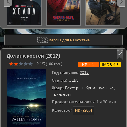
🇰🇿
Версия для Казахстана
Долина костей (2017)
2.1/5 (
106
гол.)
KP 4.1
IMDB 4.3
Год выпуска:
2017
Страна:
США
Жанр:
Вестерны
,
Криминальные
,
Триллеры
Продолжительность:
1 ч 30 мин
Качество:
HD (720p)