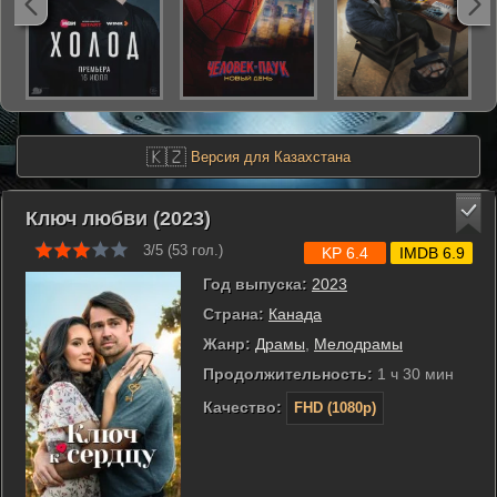
🇰🇿
Версия для Казахстана
Ключ любви (2023)
3/5 (
53
гол.)
KP 6.4
IMDB 6.9
Год выпуска:
2023
Страна:
Канада
Жанр:
Драмы
,
Мелодрамы
Продолжительность:
1 ч 30 мин
Качество:
FHD (1080p)