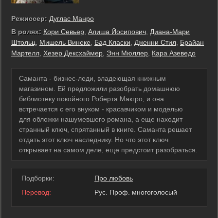
Режиссер:
Дуглас Манро
В ролях:
Кори Севьер
,
Алиша Йосипович
,
Диана-Мари
Штольц
,
Мишель Винеке
,
Бад Класки
,
Дженни Стил
,
Брайан
Мартелл
,
Хезер Дексхаймер
,
Энн Мюллер
,
Кара Азеведо
Саманта - бизнес-леди, владеющая книжным
магазином. Ей предложили разобрать домашнюю
библиотеку покойного Роберта Макгро, и она
встречается с его внуком - красавчиком и моделью
для обложки нашумевшего романа, а еще находит
странный ключ, спрятанный в книге. Саманта решает
отдать этот ключ наследнику. Но что этот ключ
открывает на самом деле, еще предстоит разобраться.
Подборки:
Про любовь
Перевод:
Рус. Проф. многоголосый