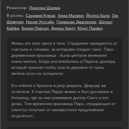
Режиссер:
Прахлад Шарма
В ролях:
Санджив Кумар
,
Хема Малини
,
Йогита Бали
,
Ом
Шивпури
,
Насир Хуссэйн
,
Гаджанан Джагирдар
,
Шаукат
Кайфи
,
Бадри Прасад
,
Динеш Хингу
,
Юнус Парвез
Жизнь-это игра света и тени. Страдания чередуются со
счастьем и слезами, за которыми следует смех. Паро -
деревенская красавица - была центром внимания
очень многих. Когда она влюбилась в Параса, доктора,
который приехал чтобы спасти деревню от чумы,
жители этого не потерпели.
Его избили и бросили в реку умирать. Девушку же
ослепили. К счастью Парас выжил и был доставлен в
больницу, где за ним ухаживали доктор Сингх и его
дочка. Тем временем красавица Паро, страдающая от
слепоты получает от неизвестного предложение
исцелиться...