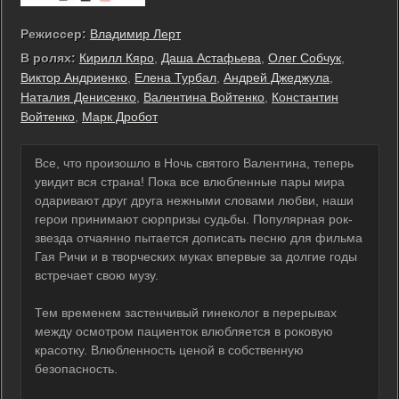
Режиссер:
Владимир Лерт
В ролях:
Кирилл Кяро
,
Даша Астафьева
,
Олег Собчук
,
Виктор Андриенко
,
Елена Турбал
,
Андрей Джеджула
,
Наталия Денисенко
,
Валентина Войтенко
,
Константин
Войтенко
,
Марк Дробот
Все, что произошло в Ночь святого Валентина, теперь
увидит вся страна! Пока все влюбленные пары мира
одаривают друг друга нежными словами любви, наши
герои принимают сюрпризы судьбы. Популярная рок-
звезда отчаянно пытается дописать песню для фильма
Гая Ричи и в творческих муках впервые за долгие годы
встречает свою музу.
Тем временем застенчивый гинеколог в перерывах
между осмотром пациенток влюбляется в роковую
красотку. Влюбленность ценой в собственную
безопасность.