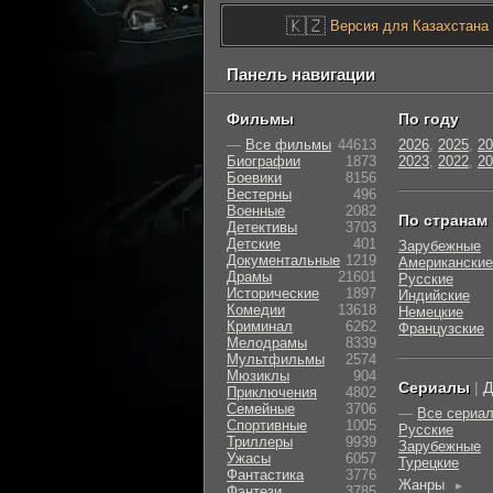
🇰🇿
Версия для Казахстана
Панель навигации
Фильмы
По году
—
Все фильмы
44613
2026
,
2025
,
20
Биографии
1873
2023
,
2022
,
20
Боевики
8156
Вестерны
496
Военные
2082
По странам
Детективы
3703
Детские
401
Зарубежные
Документальные
1219
Американские
Драмы
21601
Русские
Исторические
1897
Индийские
Комедии
13618
Немецкие
Криминал
6262
Французские
Мелодрамы
8339
Мультфильмы
2574
Мюзиклы
904
Сериалы
|
Д
Приключения
4802
Семейные
3706
—
Все сериа
Cпортивные
1005
Русские
Триллеры
9939
Зарубежные
Ужасы
6057
Турецкие
Фантастика
3776
Жанры
►
Фэнтези
3785