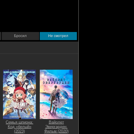
Бросил
Не смотрел
Семья шпиона:
Вайолет
Код «белый»
Эвергарден.
(2023)
Фильм (2020)