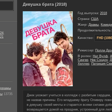
Девушка брата (2018)
Год выпуска:
2018
Страна:
США
Жанр:
Драмы
,
Комед
Продолжительность:
24
,
21
Качество:
FHD (1080
Режиссер:
Полли Дрэ
В ролях:
Нат Вулф
,
А
Сингер
,
Ник Сэндоу
,
Д
Хеллер
,
Патриция Ск
орамы
лы
13735
Джек уезжает учиться в колледж с разбитым сердцем, 
не назвав причины. Его младшему брату Оливеру пове
в девушку своей мечты и старается всеми силами доб
возвращается домой на праздник, устроенный для люб