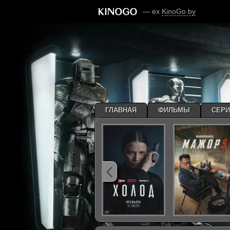
— ex
KinoGo.by
ГЛАВНАЯ
ФИЛЬМЫ
СЕР