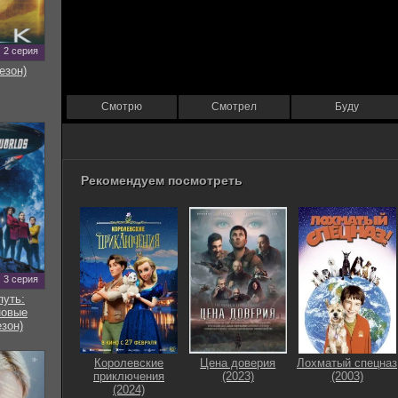
2 серия
езон)
Смотрю
Смотрел
Буду
Рекомендуем посмотреть
3 серия
путь:
новые
езон)
Королевские
Цена доверия
Лохматый спецназ
приключения
(2023)
(2003)
(2024)