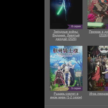
8 серия
Звёздные войны:
Призрак в д
Видения. Девятый
(2026)
джедай (2026)
5 серия
Рыцарь-скелет в
Игра лжецов
ином мире (1-2 сезон)