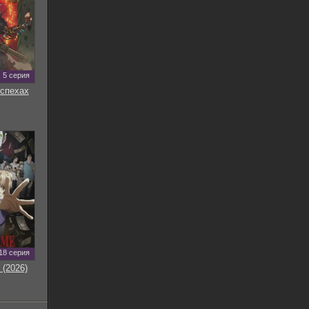
5 серия
оспехах
18 серия
 (2026)