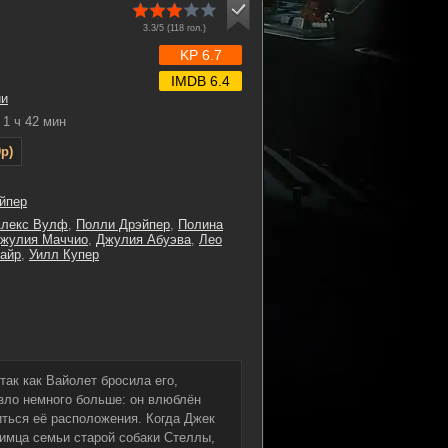
3.3/5 (
118
гол.)
KP 6.7
IMDB 6.4
ии
1 ч 42 мин
p)
йпер
лекс Вулф
,
Полли Дрэйпер
,
Полина
жулия Маччио
,
Джулия Абуэва
,
Лео
вайр
,
Уилл Купер
так как Вайолет бросила его,
зло немного больше: он влюблён
иться её расположения. Когда Джек
имца семьи старой собаки Стеллы,