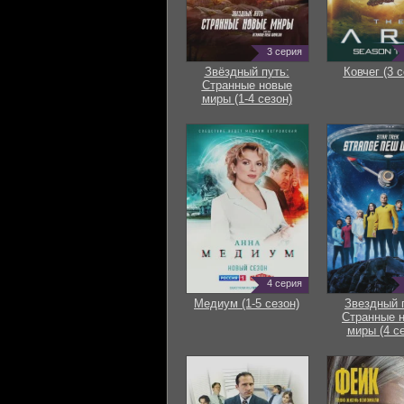
3 серия
Звёздный путь:
Ковчег (3 с
Странные новые
миры (1-4 сезон)
4 серия
Медиум (1-5 сезон)
Звездный 
Странные 
миры (4 с