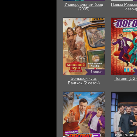
Универсальный боец
Новый Ревизо
(2005)
сезон)
5 серия
Большой куш.
Погоня (1-2 
Бангкок (2 сезон)