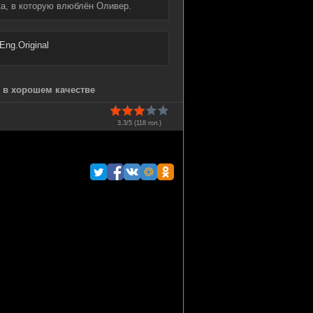
ка, в которую влюблён Оливер.
Eng.Original
) в хорошем качестве
3.3/5 (
118
гол.)