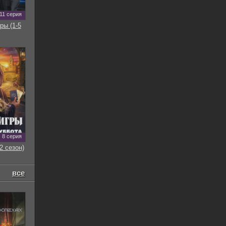
11 серия
ры (1-5
8 серия
2 сезон)
все