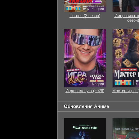
4 серия
Погоня (2 сезон)
Импровизато
сезон)
6 серия
Игра вслепую (2026)
Мастер игры (
Обновления Аниме