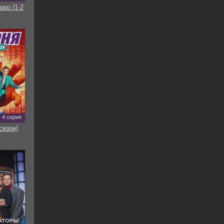
рро (1-2
4 серия
сезон)