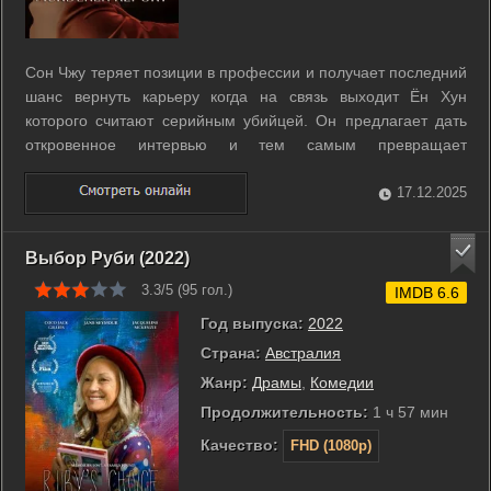
Сон Чжу теряет позиции в профессии и получает последний
шанс вернуть карьеру когда на связь выходит Ён Хун
которого считают серийным убийцей. Он предлагает дать
откровенное интервью и тем самым превращает
журналистку в участницу опасной игры. Во время записи
Сон Чжу пытается удержать контроль над разговором и
17.12.2025
выяснить правду о его преступлениях но ...
Выбор Руби (2022)
3.3/5 (
95
гол.)
IMDB 6.6
Год выпуска:
2022
Страна:
Австралия
Жанр:
Драмы
,
Комедии
Продолжительность:
1 ч 57 мин
Качество:
FHD (1080p)