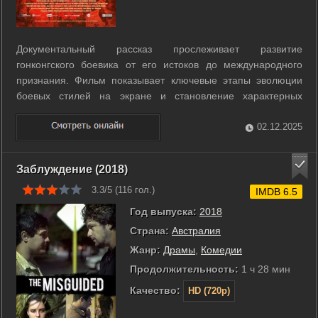
Документальный рассказ прослеживает развитие
гонконгского боевика от его истоков до международного
признания. Фильм показывает ключевые этапы эволюции
боевых стилей на экране и становление характерных
приёмов кинематографии. Параллельно раскрывается
влияние этих фильмов на мировое кино и поп-культуру.
02.12.2025
Через хронологию кадров и приёмов ...
Заблуждение (2018)
3.3/5 (
116
гол.)
IMDB 6.5
Год выпуска:
2018
Страна:
Австралия
Жанр:
Драмы
,
Комедии
Продолжительность:
1 ч 28 мин
Качество:
HD (720p)