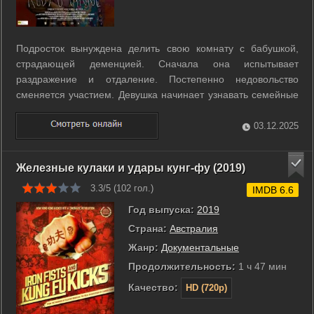
Подросток вынуждена делить свою комнату с бабушкой,
страдающей деменцией. Сначала она испытывает
раздражение и отдаление. Постепенно недовольство
сменяется участием. Девушка начинает узнавать семейные
тайны. Это меняет её отношение к родственнице. В
процессе она по-новому осмысляет прошлое бабушки. ...
03.12.2025
Железные кулаки и удары кунг-фу (2019)
3.3/5 (
102
гол.)
IMDB 6.6
Год выпуска:
2019
Страна:
Австралия
Жанр:
Документальные
Продолжительность:
1 ч 47 мин
Качество:
HD (720p)