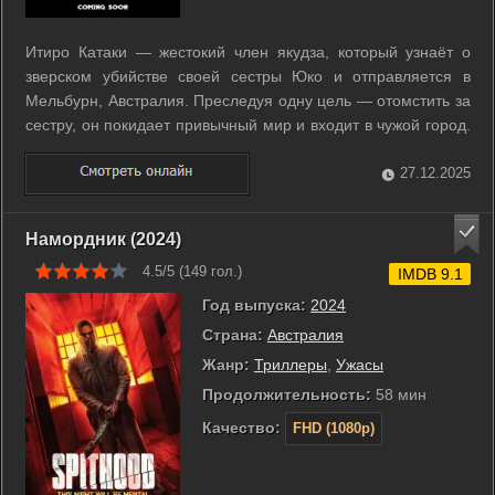
Итиро Катаки — жестокий член якудза, который узнаёт о
зверском убийстве своей сестры Юко и отправляется в
Мельбурн, Австралия. Преследуя одну цель — отомстить за
сестру, он покидает привычный мир и входит в чужой город.
Убийство совершила группа преступников, и Итиро готов
идти на крайние меры, чтобы найти виновных. В Мельбурне
27.12.2025
он встречает ...
Намордник (2024)
4.5/5 (
149
гол.)
IMDB 9.1
Год выпуска:
2024
Страна:
Австралия
Жанр:
Триллеры
,
Ужасы
Продолжительность:
58 мин
Качество:
FHD (1080p)