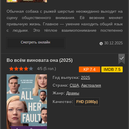
Обычная собака с рыжей шерстью неожиданно выходит на
сцену общественного внимания. Её везение меняет
привычную жизнь. Главное — умение находить общий язык
с людьми. Это тёплое взаимопонимание постепенно
приносит ей известность. ...
30.12.2025
Во всём виновата она (2025)
4/5 (
5
гол.)
KP 7.4
IMDB 7.5
Год выпуска:
2025
Страна:
США
,
Австралия
Жанр:
Драмы
Качество:
FHD (1080p)