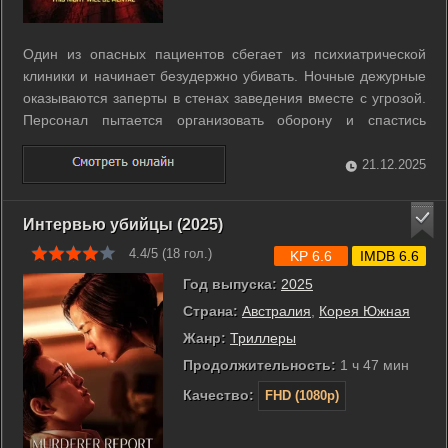
Один из опасных пациентов сбегает из психиатрической
клиники и начинает безудержно убивать. Ночные дежурные
оказываются заперты в стенах заведения вместе с угрозой.
Персонал пытается организовать оборону и спастись
любыми доступными средствами. Атмосфера накаляется,
когда каждому приходится принимать решающие решения
21.12.2025
ради выживания. Конфликт ...
Интервью убийцы (2025)
4.4/5 (
18
гол.)
KP 6.6
IMDB 6.6
Год выпуска:
2025
Страна:
Австралия
,
Корея Южная
Жанр:
Триллеры
Продолжительность:
1 ч 47 мин
Качество:
FHD (1080p)