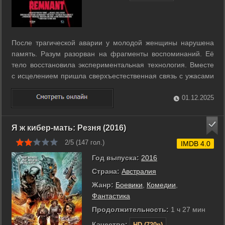
После трагической аварии у молодой женщины нарушена
память. Разум разорван на фрагменты воспоминаний. Её
тело восстановила экспериментальная технология. Вместе
с исцелением пришла сверхъестественная связь с ужасами
из прошлого. Преследуемая и измученная видениями, она
пытается собрать обрывки памяти. Чтобы обрести свободу,
01.12.2025
ей предстоит докопаться ...
Я ж кибер-мать: Резня (2016)
2/5 (
147
гол.)
IMDB 4.0
Год выпуска:
2016
Страна:
Австралия
Жанр:
Боевики
,
Комедии
,
Фантастика
Продолжительность:
1 ч 27 мин
Качество:
HD (720p)