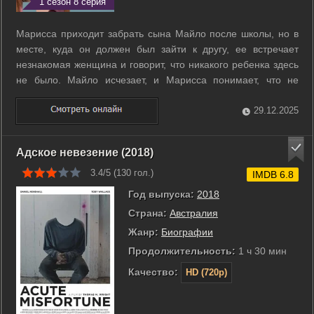
1 сезон 8 серия
Марисса приходит забрать сына Майло после школы, но в
месте, куда он должен был зайти к другу, ее встречает
незнакомая женщина и говорит, что никакого ребенка здесь
не было. Майло исчезает, и Марисса понимает, что не
может доверять ни словам взрослых, ни привычным
объяснениям. Она пытается восстановить последние часы
29.12.2025
сына, опрашивает родителей, ...
Адское невезение (2018)
3.4/5 (
130
гол.)
IMDB 6.8
Год выпуска:
2018
Страна:
Австралия
Жанр:
Биографии
Продолжительность:
1 ч 30 мин
Качество:
HD (720p)