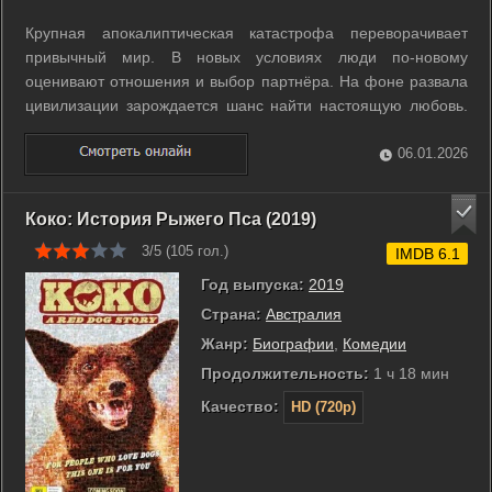
Крупная апокалиптическая катастрофа переворачивает
привычный мир. В новых условиях люди по-новому
оценивают отношения и выбор партнёра. На фоне развала
цивилизации зарождается шанс найти настоящую любовь.
...
06.01.2026
Коко: История Рыжего Пса (2019)
3/5 (
105
гол.)
IMDB 6.1
Год выпуска:
2019
Страна:
Австралия
Жанр:
Биографии
,
Комедии
Продолжительность:
1 ч 18 мин
Качество:
HD (720p)