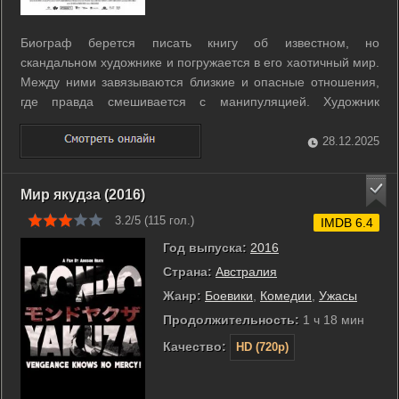
Биограф берется писать книгу об известном, но
скандальном художнике и погружается в его хаотичный мир.
Между ними завязываются близкие и опасные отношения,
где правда смешивается с манипуляцией. Художник
провоцирует, шокирует и постоянно меняет правила игры,
проверяя границы доверия. Биограф пытается сохранить
28.12.2025
дистанцию, но все чаще оказывается ...
Мир якудза (2016)
3.2/5 (
115
гол.)
IMDB 6.4
Год выпуска:
2016
Страна:
Австралия
Жанр:
Боевики
,
Комедии
,
Ужасы
Продолжительность:
1 ч 18 мин
Качество:
HD (720p)