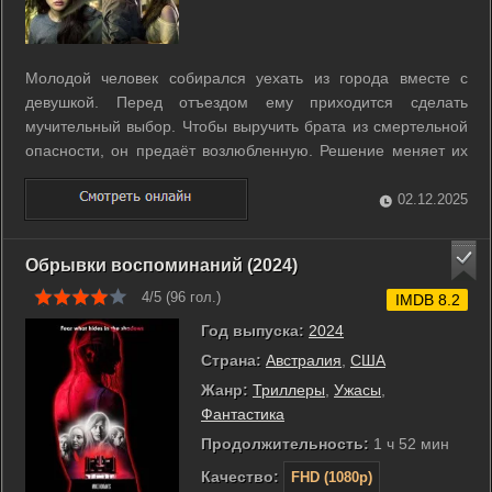
Молодой человек собирался уехать из города вместе с
девушкой. Перед отъездом ему приходится сделать
мучительный выбор. Чтобы выручить брата из смертельной
опасности, он предаёт возлюбленную. Решение меняет их
планы и ставит героев перед острыми последствиями. ...
02.12.2025
Обрывки воспоминаний (2024)
4/5 (
96
гол.)
IMDB 8.2
Год выпуска:
2024
Страна:
Австралия
,
США
Жанр:
Триллеры
,
Ужасы
,
Фантастика
Продолжительность:
1 ч 52 мин
Качество:
FHD (1080p)