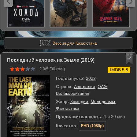
🇰🇿
Версия для Казахстана
Последний человек на Земле (2019)
2.9/5 (
90
гол.)
IMDB 5.8
Год выпуска:
2022
Страна:
Австралия
,
ОАЭ
,
Великобритания
Жанр:
Комедии
,
Мелодрамы
,
Фантастика
Продолжительность:
1 ч 20 мин
Качество:
FHD (1080p)