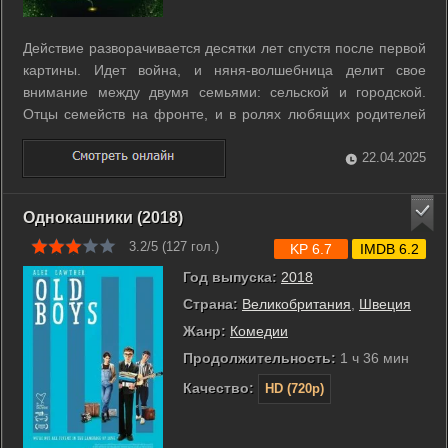
Действие разворачивается десятки лет спустя после первой
картины. Идет война, и няня-волшебница делит свое
внимание между двумя семьями: сельской и городской.
Отцы семейств на фронте, и в ролях любящих родителей
на этот раз выступают мамаши. ...
22.04.2025
Однокашники (2018)
3.2/5 (
127
гол.)
KP 6.7
IMDB 6.2
Год выпуска:
2018
Страна:
Великобритания
,
Швеция
Жанр:
Комедии
Продолжительность:
1 ч 36 мин
Качество:
HD (720p)