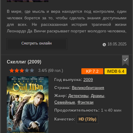
В мире, где мысль и вера находятся под контролем, один
человек борется за то, чтобы сделать знания доступными
для всех. Не рассказанная история трагичной жизни
Леонардо Да Винчи раскрывает портрет молодого человека,
которого мучает дар гения. Он - еретик, жаждущий раскрыть
ложь религии. Бунтарь, стремящийся низвергнуть элитарное
18.05.2025
общество. ...
Скеллиг (2009)
3.4/5 (
69
гол.)
KP 7.2
IMDB 6.4
Год выпуска:
2009
Страна:
Великобритания
Жанр:
Детективы
,
Драмы
,
Семейные
,
Фэнтези
Продолжительность:
1 ч 40 мин
Качество:
HD (720p)