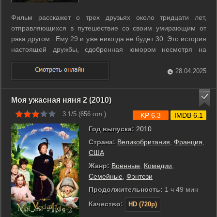
Фильм расскажет о трех друзьях около тридцати лет,
отправляющихся в путешествие со своим умирающим от
рака другом . Ему 29 и уже никогда не будет 30. Это история
настоящей дружбы, сдобренная юмором несмотря на
трагичность ситуации. ...
28.04.2025
Моя ужасная няня 2 (2010)
3.1/5 (
656
гол.)
KP 6.3
IMDB 6.1
Год выпуска:
2010
Страна:
Великобритания
,
Франция
,
США
Жанр:
Военные
,
Комедии
,
Семейные
,
Фэнтези
Продолжительность:
1 ч 49 мин
Качество:
HD (720p)