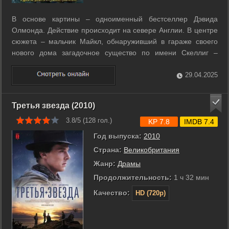
В основе картины – одноименный бестселлер Дэвида
Олмонда. Действие происходит на севере Англии. В центре
сюжета – мальчик Майкл, обнаруживший в гараже своего
нового дома загадочное существо по имени Скеллиг –
наполовину сову, наполовину ангела. ...
29.04.2025
Третья звезда (2010)
3.8/5 (
128
гол.)
KP 7.8
IMDB 7.4
Год выпуска:
2010
Страна:
Великобритания
Жанр:
Драмы
Продолжительность:
1 ч 32 мин
Качество:
HD (720p)