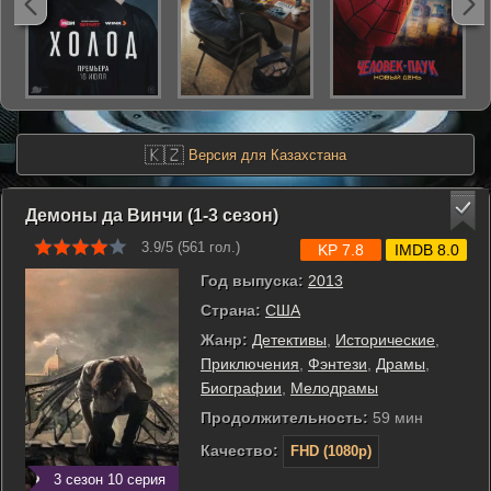
🇰🇿
Версия для Казахстана
Демоны да Винчи (1-3 сезон)
3.9/5 (
561
гол.)
KP 7.8
IMDB 8.0
Год выпуска:
2013
Страна:
США
Жанр:
Детективы
,
Исторические
,
Приключения
,
Фэнтези
,
Драмы
,
Биографии
,
Мелодрамы
Продолжительность:
59 мин
Качество:
FHD (1080p)
3 сезон 10 серия